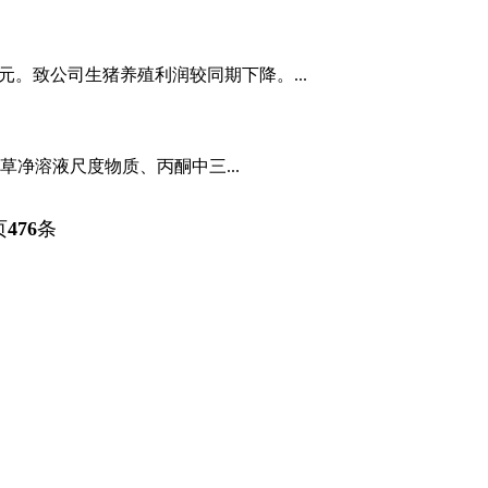
9万元。致公司生猪养殖利润较同期下降。...
净溶液尺度物质、丙酮中三...
页
476
条