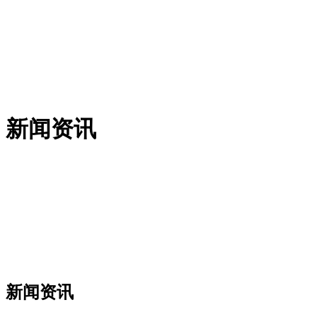
新闻资讯
新闻资讯