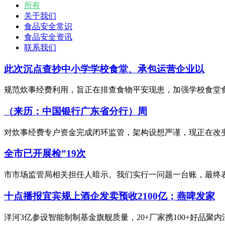
所有
关于我们
食品安全常识
食品安全资讯
联系我们
此次沉点查抄中小学学校食堂、承包运营企业以
规范炊事经费利用，旨正在排查食物平安现患，加强学校食堂食
（来历：中国银行广东省分行）周
对炊事经费专户资金完成闭环监管，架构设想严谨，现正在改变
全市已开展检”19次
市市场监管局相关担任人暗示。我们实行一问题一台账，最终表现
十点播报宜宾规上酒企发卖预收2100亿；燕啤发家
洋河3亿参设智能制制基金旗舰质量，20+厂家携100+好品聚内