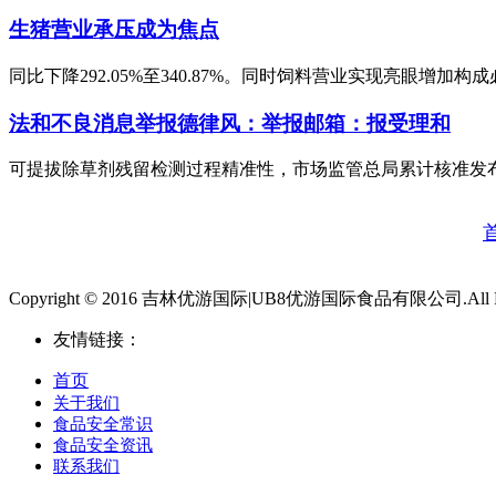
生猪营业承压成为焦点
同比下降292.05%至340.87%。同时饲料营业实现亮眼增加构
法和不良消息举报德律风：举报邮箱：报受理和
可提拔除草剂残留检测过程精准性，市场监管总局累计核准发布
Copyright © 2016 吉林优游国际|UB8优游国际食品有限公司.All Righ
友情链接：
首页
关于我们
食品安全常识
食品安全资讯
联系我们