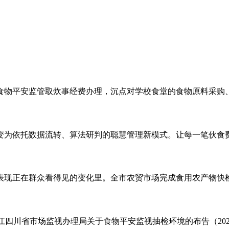
物平安监管取炊事经费办理，沉点对学校食堂的食物原料采购、加
为依托数据流转、算法研判的聪慧管理新模式。让每一笔伙食费都
正在群众看得见的变化里。全市农贸市场完成食用农产物快检193
江四川省市场监视办理局关于食物平安监视抽检环境的布告（2025