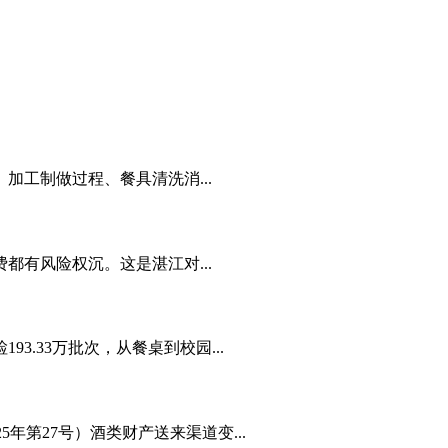
工制做过程、餐具清洗消...
有风险权沉。这是湛江对...
.33万批次，从餐桌到校园...
年第27号）酒类财产送来渠道变...