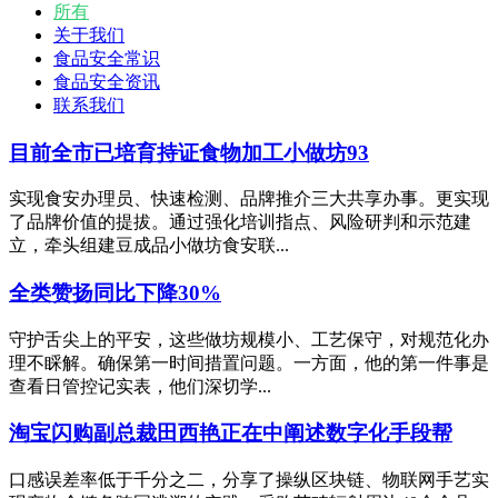
所有
关于我们
食品安全常识
食品安全资讯
联系我们
目前全市已培育持证食物加工小做坊93
实现食安办理员、快速检测、品牌推介三大共享办事。更实现
了品牌价值的提拔。通过强化培训指点、风险研判和示范建
立，牵头组建豆成品小做坊食安联...
全类赞扬同比下降30%
守护舌尖上的平安，这些做坊规模小、工艺保守，对规范化办
理不睬解。确保第一时间措置问题。一方面，他的第一件事是
查看日管控记实表，他们深切学...
淘宝闪购副总裁田西艳正在中阐述数字化手段帮
口感误差率低于千分之二，分享了操纵区块链、物联网手艺实