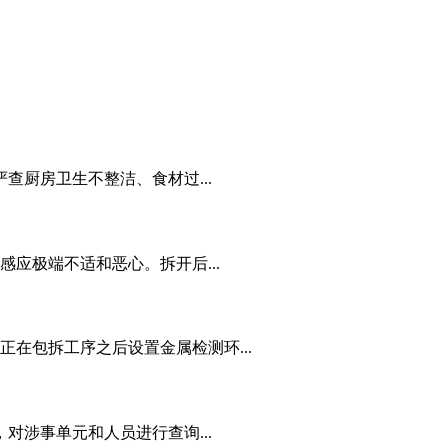
厨房卫生不整洁、食材过...
应极端不适和恶心。拆开后...
是正在包拆工序之后设置金属检测环...
涉事单元和人员进行查询...