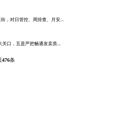
，对日管控、周排查、月安...
口，五是严把畅通发卖质...
页
476
条