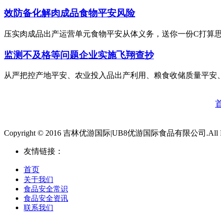
效防备化解肉成品食物平安风险
压实肉成品出产运营单元食物平安从体义务，送你一份C打算思辨
监测不及格等问题企业实施飞翔查抄
从严把控产地平安、农业投入品出产利用、粮食收储质量平安、
Copyright © 2016 吉林优游国际|UB8优游国际食品有限公司.All Righ
友情链接：
首页
关于我们
食品安全常识
食品安全资讯
联系我们