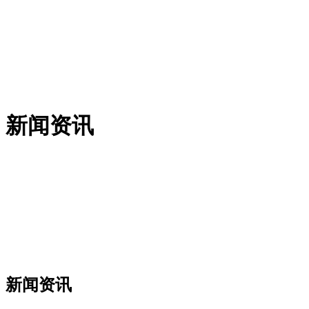
新闻资讯
新闻资讯