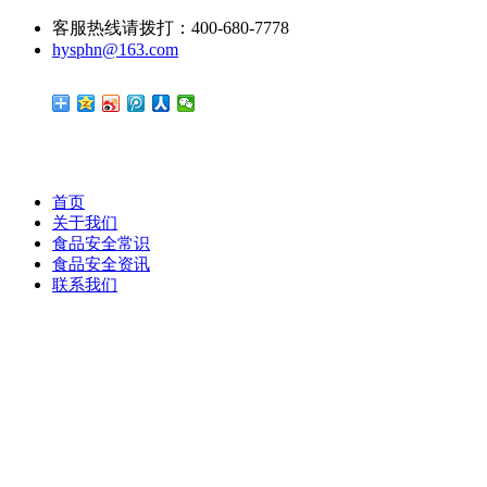
客服热线请拨打：400-680-7778
hysphn@163.com
首页
关于我们
食品安全常识
食品安全资讯
联系我们