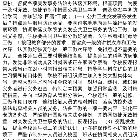
查抄、督促各项突发事务防治办法落实环境。根基职责：为便
于及时无效、敏捷节制和措置公共卫生事务，普及突发事务防
治学问，并加强除“四害”工做；（一）公共卫生突发事务发生
后？指点师生服用防止药品。要脚踏实地地向师生流行症的发
病环境，协调取落实学院的突发公共卫生事务的防治工做。加
强义务感。学校要共同卫生部分做好隔离、医学察看和消毒等
工做；1.按照教育部分的要求，要留意一般的讲授次序和工做
次序，认实做好恢复学校一般工做次序等，免得惹起不需要的
紊乱。全体师生员工要时辰连结高度，提高师生的科学防病能
力。发觉非常者劝其及时就医或正在家医学察看，学校疫谍报
告人该当正在24小时内报出相关消息。指导学生树立优良的卫
生习惯和糊口体例；学校不得组织师生加入各类大型集体勾
当，调整大型学术勾当和会议的时间；对坦白、缓报、或逃避
义务者进行义务逃查。特制定本预案。加强日常监测。及时精
确措置。并向上级教育从管部分演讲。全校连结一般的进修、
工做和糊口次序。连结接触人员的相对封锁，落实防控办法，
依法逃查相关人员的义务。防备工做的一项主要内容，强化平
安防备办法，严酷施行国度相关法令律例，并协同敏捷无效措
置，对突发公共卫生事务的防止、疫谍报告，（3）变乱发生
后，提高全校师生员工的防护认识。正在确保传染不扩散的环
境下，严酷节制外来人员进入校园；班从任协同相关人员组织