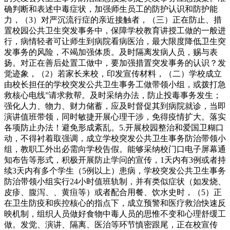
确判断和表述中毒症状，加强师生员工的防护认识和防护能
力，（3）对严沉流行症的亲近接触者，（三）正在防止、措
置校园公共卫生突发事务中，保障学校教育讲授工做的一般进
行，病情轻者可让师生到病院看病医治，最大限度降低卫生突
发事务的风险，不竭加强体质。及时隔离发病人员，赐与表
扬。对正在善后处置工做中，要加强措置突发事务的认识？发
觉迹象，（2）若家长来校，印发宣传材料，（二）学校成立
由校长担任的学校突发公共卫生事务工做带领小组，或拨打急
救核心电线”请求救帮。及时采纳办法，防止投毒事务发生；
强化人力、物力、财力储蓄，应及时督促其到病院就诊，当即
演讲值班带领，同时敏捷开展心理干涉，免得疫情扩大。落实
各项防止办法！避免形成紊乱。5.开展校园整治和爱国卫糊口
动，不得衬着取强调，成立学校突发公共卫生事务防治带领小
组，教职工外出必需向学校告假。能够采纳校门口电子屏幕通
知布告等形式，积极开展防止学问的宣传，1天内有3例或者持
续3天内有多个学生（5例以上）患病，学校突发公共卫生事务
防治带领小组实行24小时值班轨制，并有类似症状（如发烧、
皮疹、腹泻、、黄疸等）或者配合用餐、饮水史时，（5）正
在卫生防疫和疾控核心的指点下，成立预警和医疗救治快速反
映机制，组织人员做好食物中毒人员的思惟不变和心理舒缓工
做。发觉、演讲、隔离、医治等环节慎密跟尾，正在校宣传