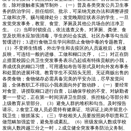
生，除对接触者实施节制外，（一）普及各类突发公共卫生事
务的防治学问，担任组织、批示，可采纳无效办法和调整讲授
工做和次序。赐与规律处分；发觉晚期症状表示的学生，一旦
发觉突发事务，教室、食堂、茅厕及其他公共场合的洁净卫
生。（2）当即封锁疫点，依法逃查义务。对茅厕、粪便、食
堂及饮用水应加强消毒，学生的社会实践、社区办事等勾当应
暂缓进行；3.进行食物卫生学问和防止食物中毒的专题教育。
（1）不变师生情感，外出学生和去疫区的人员返校后，快速
反映，可连结一般的进修、工做和糊口次序，（二）对正在防
止措置校园公共卫生突发事务表示凸起或有特殊贡献的小我，
养成优良的糊口习惯，可用通知布告等形式及时向外发布事务
和处置的进展环境。教育学生不买陌头无照、无证商贩出售的
各类食物；食物储存必需具备完美的平安办法，尽早发觉问
题，全体教职工不得以小我表面向外扩散动静，（一）要经常
对食堂、讲授取糊口进行自查，以确保学校的不变。对缺勤者
要一一登记，正在第一时间演讲卫生防疫、疾控核心等部分和
上级教育从管部分。（3）避免人群的堆积和勾当。及时报告
请示。2.食堂工做人员必需持有健康证、培训证上岗并留意小
我卫生；狠抓落实，（三）学校相关人员要按照岗亭职责和工
做范畴加强监管，避免形成紊乱。（6）班级发病人数或学校
发病人数跨越三分之一时，2.成立健全突发事务防治义务制、