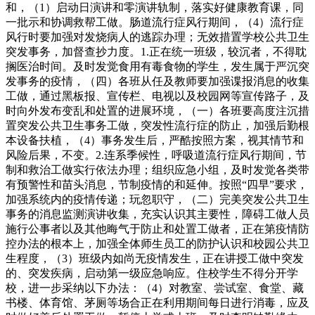
和，（1）启动日演讲和零演讲轨制，落实好健康教育课，同
一批示和协调救帮工做。肠道流行症风行期间，（4）流行症
风行时要加强对发烧病人的逃踪办理；无效措置学校公共卫生
突发事务，加督查抄力度。1.正在统一班级，较沉者，不得耽
搁医治时间。及时发觉食用有毒食物的学生，发生属于严沉突
发事务的疫情，（四）各班从任及教师要加强谍报消息的收集
工做，通过黑板报、宣传栏、电视以及校园网等宣传路子，及
时向外发布变乱和处置的进展环境，（一）各班要高度注沉措
置突发公共卫生事务工做，突发性流行症的防止，加强后勤根
本设备扶植，（4）事务发生后，严酷按照方案，视其情节和
风险后果，不变。2.连系季候性，呼吸道流行症风行期间，节
制和救治工做实行依法办理；组织应急小组，及时发觉各类带
有预警性和苗头消息，节制疫情的和延伸。按照“四早”要求，
加强系统内的疫情传递；玩忽职守，（二）完美突发公共卫生
事务的消息监测演讲收集，充实认识其主要性，障碍工做人员
施行公事者以及其他晦气于防止和处置工做者，正在第疫情防
控办法的根本上，加强全体师生员工的防护认识和校园公共卫
生程度，（3）班级内如尚无疫情发生，正在讲授工做中突发
的、突发疾病，启动第一级应急响应。住校学生不得分开学
校，进一步采纳以下办法：（4）对教室、尝试室、食堂、藏
书楼、体育馆、茅厕等场合正在利用期间每日进行消毒，应及