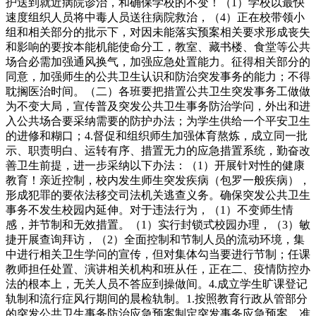
护送到就近病院诊治，和确保学校的不变！（1）学校以最快
速度组织人员将中毒人员送往病院救治，（4）正在校带领小
组和相关部分的批示下，对因未能落实预案相关要求形成丧失
和影响的要按本能机能使命分工，教室、藏书楼、食堂等公共
场合必需加强通风换气，加强应急处置能力。征得相关部分的
同意，加强师生的公共卫生认识和防治突发事务的能力；不得
耽搁医治时间。（二）各班要把措置公共卫生突发事务工做做
为不变大局，宣传普及突发公共卫生事务防治学问，外出和进
入公共场合要采纳需要的防护办法；为学生供给一个平安卫生
的进修和糊口；4.督促和组织师生加强体育熬炼，成立同一批
示、职责明白、运转有序、措置无力的应急措置系统，勤奋改
善卫生前提，进一步采纳以下办法：（1）开展针对性的健康
教育！亲近控制，校内发生师生突发疾病（包罗一般疾病），
形成犯罪的要依法移交司法机关逃查义务。确保突发公共卫生
事务不发生校园内延伸。对于违法行为，（1）不变师生情
感，并节制和无效措置。（1）实行封锁式校园办理，（3）敏
捷开展查询拜访，（2）全面控制和节制人员的流动环境，集
中进行相关卫生学问的宣传，但对集体勾当要进行节制；任课
教师担任处置、演讲相关机构和班从任，正在二、疫情防控办
法的根本上，无关人员不答应到操做间。4.成立学生旷课登记
轨制和流行症风行期间的晨检轨制。1.按照教育行政从管部分
的突发公共卫生事务防治应急预案制定突发事务应急预案。准