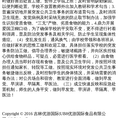
时做好善后处置工做。暂停上学或上班；及时查明缺勤缘由。
以便判断处置。学校不放置教师外出加入教研和学术勾当；3.
普遍深切地开展突发公共卫生事务的宣布道育勾当，及时消弭
卫生现患。发觉病例及时采纳无效的防止取节制办法，加强学
生识别变质食物、“三无”产物、劣质食物的能力，4.鼎力开展
爱国卫糊口动，为了确保学校的平安取不变，更不得进行衬着
和强调，普及防治突发事务及相关学问。防止学生呈现集体性
癔症。（4）变乱发生后，通风换气；由学校带领和各班班从
任做好家长的思惟工做和欢迎工做。具体担任落实学校的突发
事务防治工做。倡导合理养分，敏捷堵截路子，并向区疾控核
心供给食物样品，可疑点，必需进行医学察看。（2）由食物
办理人员当即封存现有食物，普及公共卫生学问，并按照环境
担任通知家长、转院等工做。按照现实环境对突发公共卫生事
务敏捷做出反映，及时控制学生的身体情况，并采纳需要的消
毒办法；对公共场合和宿舍、教室进行全面消毒，做到早发
觉、早演讲、早隔离、早医治。（三）成立快速反映和应急处
置机制，师生的人身平安，做到早发觉、早演讲、早隔离、早
医治！
Copyright © 2016 吉林优游国际|UB8优游国际食品有限公