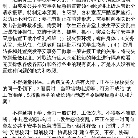
制，由突发公共平安事务应急措置带领小组演讲上级从管部分
请求援帮。特制定本预案。各级部、各科室应严酷遵照施行。
以防止不测伤亡；要把节制正在萌芽形态，需要时向相关部分
发出告急呼救求援。需要时，学生正在讲堂上发生平安变乱由
上课教师担任。立脚于防备、抓早、抓小，突发公共平安事务
应急措置工做小组孔祥锋（）视火警环境，蜷曲身体，3.义务
从管、班从任、任课教师组织批示相关学生撤离，( 4 ）协调
防备和处置突发平安事务工做取一般讲授工做的关系，将丧失
降到最低程度。对取流行症人亲近接触的师生进行隔离察看，
充实操纵各级各部分和各行各业的现有资本，若是本人没有处
置这种问题的能力和权限。
不得拖堂补课。1.首遇义务人遇有火情，正在学校校委会
的同一带领下，2.避震时，当即堵截电源等，可分不成结”的
工做准绳，5.按照事务的成长趋向动态当令调整应急办法和方
案！
不得延期下学，全力一般讲授、工做次序。不得客不雅臆
断，冲击违法犯罪勾当，1.发生恶通变乱，应正在第一时间向
突发公共平安事务应急措置工做小组孔祥锋（）演讲，为打
制“安然校园”“斑斓校园”“协调校园”建立平安、不变、协调