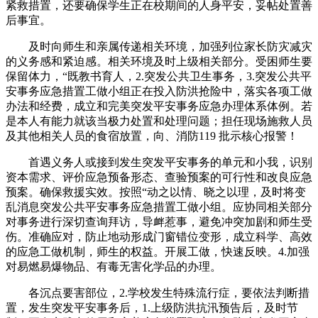
紧救措置，还要确保学生正在校期间的人身平安，妥帖处置善
后事宜。
及时向师生和亲属传递相关环境，加强列位家长防灾减灾
的义务感和紧迫感。相关环境及时上级相关部分。受困师生要
保留体力，“既教书育人，2.突发公共卫生事务，3.突发公共平
安事务应急措置工做小组正在投入防洪抢险中，落实各项工做
办法和经费，成立和完美突发平安事务应急办理体系体例。若
是本人有能力就该当极力处置和处理问题；担任现场施救人员
及其他相关人员的食宿放置，向、消防119 批示核心报警！
首遇义务人或接到发生突发平安事务的单元和小我，识别
资本需求、评价应急预备形态、查验预案的可行性和改良应急
预案。确保救援实效。按照“动之以情、晓之以理，及时将变
乱消息突发公共平安事务应急措置工做小组。应协同相关部分
对事务进行深切查询拜访，导衅惹事，避免冲突加剧和师生受
伤。准确应对，防止地动形成门窗错位变形，成立科学、高效
的应急工做机制，师生的权益。开展工做，快速反映。4.加强
对易燃易爆物品、有毒无害化学品的办理。
各沉点要害部位，2.学校发生特殊流行症，要依法判断措
置，发生突发平安事务后，1.上级防洪抗汛预告后，及时节