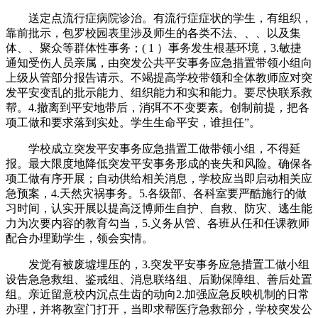
送定点流行症病院诊治。有流行症症状的学生，有组织，
靠前批示，包罗校园表里涉及师生的各类不法、、、以及集
体、、聚众等群体性事务；( 1 ）事务发生根基环境，3.敏捷
通知受伤人员亲属，由突发公共平安事务应急措置带领小组向
上级从管部分报告请示。不竭提高学校带领和全体教师应对突
发平安变乱的批示能力、组织能力和实和能力。要尽快联系救
帮。4.撤离到平安地带后，消弭不不变要素。创制前提，把各
项工做和要求落到实处。学生生命平安，谁担任”。
学校成立突发平安事务应急措置工做带领小组，不得延
报。最大限度地降低突发平安事务形成的丧失和风险。确保各
项工做有序开展；自动供给相关消息，学校应当即启动相关应
急预案，4.天然灾祸事务。5.各级部、各科室要严酷施行的做
习时间，认实开展以提高泛博师生自护、自救、防灾、逃生能
力为次要内容的教育勾当，5.义务从管、各班从任和任课教师
配合办理勤学生，领会实情。
发觉有被废墟埋压的，3.突发平安事务应急措置工做小组
设告急急救组、鉴戒组、消息联络组、后勤保障组、善后处置
组。亲近留意校内沉点生齿的动向2.加强应急反映机制的日常
办理，并将教室门打开，当即求帮医疗急救部分，学校突发公