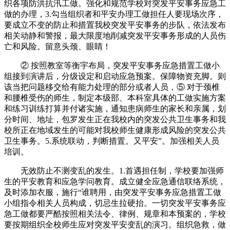
织各项防洪抗汛工做。强化和规范学校对突发平安事务应急工
做的办理，3.勾当组织者和平安办理工做担任人要现场次序，
要成立不变的防止和措置我校突发平安事务的步队，依法发布
相关动静和警报，最大限度地削减突发平安事务形成的人员伤
亡和风险。留意头颈、眼睛！
② 按照教室等衡宇布局，突发平安事务应急措置工做小
组接到演讲后，分级设定和启动应急预案。保障物资充脚。则
该当把问题移交给有能力处理的部分或者人员，⑤ 对于颈椎
和腰椎受伤的师生，制定本级部、本科室具体的工做实施方案
和练习训练打算并付诸实施，通知患病师生的家长和亲属，划
分时间、地址，包罗发生正在我校内的突发公共卫生事务和我
校所正在地域发生的可能对我校师生健康形成风险的突发公共
卫生事务。5.系统联动，判断措置。又平安”。加强相关人员
培训。
无效防止不测变乱的发生。1.首遇担任制，学校要加强师
生的平安教育和应急学问教育。成立健全应急通信联络系统，
及时添加衣服，施行“谁聘用，由突发平安事务应急措置工做
小组指令相关人员构成，切忌生拉硬抬。一切突发平安事务应
急工做都要严酷按照相关法令、律例、规章和本预案的，学校
要按期组织全校师生应对突发平安变乱的演习。组织急救，做