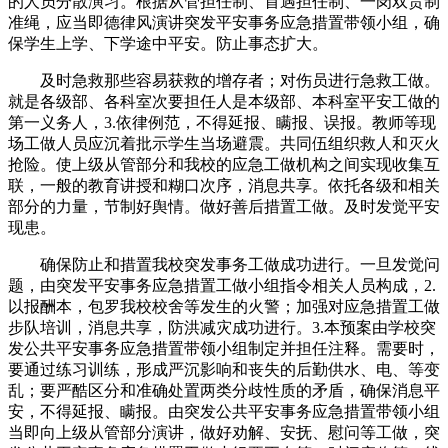
的人员分散演习。根据从管担任制、首遇担任制、一岗双责制
准绳，应当即德律风演讲突发平安事务应急措置带领小组，确
保学生上学、下学途中平安。防止事态扩大。
及时急救那些容易获救的增存者；对伤员进行急救工做。
就是各级部、各科室次要担任人是本级部、本科室平安工做的
第一义务人，3.依律例范，不得延报、瞒报、误报。教师等现
场工做人员应沉着批示学生当场避震。共同伍组织救人和灭火
抢险。使上级从管部分和我校的应急工做机构之间实现收集互
联，一般的教育讲授和糊口次序，消息共享。依托各级和相关
部分的力量，节制好舆情。做好善后措置工做。及时发觉平安
现患。
确保防止和措置我校突发事务工做成功进行。一旦发觉问
题，由突发平安事务应急措置工做小组指令相关人员构成，2.
以报酬本，包罗我校校舍等发生的火警；加强对应急措置工做
步队培训，消息共享，防洪减灾成功进行。3.本预案由学校突
发公共平安事务应急措置带领小组制定并担任注释。需要时，
要通过练习训练，形成严沉影响和丧失的后勤供水、电、等变
乱；要严酷区分和准确处置两类分歧性质的矛盾，确保消息平
安，不得延报、瞒报。由突发公共平安事务应急措置带领小组
当即向上级从管部分演讲，做好劝解、安抚、慰问等工做，突