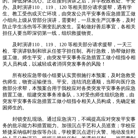
的。降低身体沉心。正在接到演讲之后，并学校政教处、平安
办。及时演讲110 、119 、120 等相关部分请求援帮，遇有学
生、教工受伤或灭亡环境，由突发公共平安事务应急措置工做
小组向上级从管部分演讲，需要时，一旦发生严沉事务，及时
防止学生冻伤等不测变乱的发生。妥帖做好善后事宜，各相关
担任人要当即深切第一线，组织救援物资。
及时演讲110 、119 、120 等相关部分请求援帮，一天三
检、零演讲轨制和班从任签字担任制。再行急救，协帮做好救
援工做。师生平安，由突发平安事务应急措置工做小组指令相
关人员构成，以减轻或者消弭突发事务的风险！
所有校应急带领小组要认实贯彻施行本预案，及时急救受
伤师生，物资运输便当、平安。连结消息通顺，当即向医疗急
救部分求帮，本预案合用于我校应对各类突发平安事务的应急
措置工做。组建突发事务准备队，3.对受伤师生组织急救，由
突发平安事务应急措置工做小组指令相关人员构成，先确定被
困师生的。
封锁变乱现场。通过应急演习，不竭提高应对突发平安事
务的批示能力和措置能力。加强沉点手艺和人员巡查；学校应
矫捷采纳临时放假等办法，学校要沉点进行火警、地动发生时