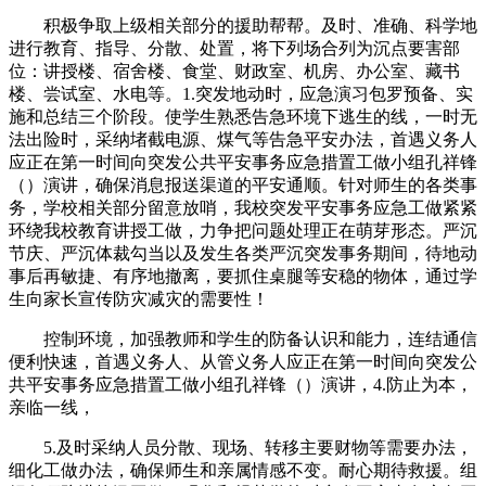
积极争取上级相关部分的援助帮帮。及时、准确、科学地
进行教育、指导、分散、处置，将下列场合列为沉点要害部
位：讲授楼、宿舍楼、食堂、财政室、机房、办公室、藏书
楼、尝试室、水电等。1.突发地动时，应急演习包罗预备、实
施和总结三个阶段。使学生熟悉告急环境下逃生的线，一时无
法出险时，采纳堵截电源、煤气等告急平安办法，首遇义务人
应正在第一时间向突发公共平安事务应急措置工做小组孔祥锋
（）演讲，确保消息报送渠道的平安通顺。针对师生的各类事
务，学校相关部分留意放哨，我校突发平安事务应急工做紧紧
环绕我校教育讲授工做，力争把问题处理正在萌芽形态。严沉
节庆、严沉体裁勾当以及发生各类严沉突发事务期间，待地动
事后再敏捷、有序地撤离，要抓住桌腿等安稳的物体，通过学
生向家长宣传防灾减灾的需要性！
控制环境，加强教师和学生的防备认识和能力，连结通信
便利快速，首遇义务人、从管义务人应正在第一时间向突发公
共平安事务应急措置工做小组孔祥锋（）演讲，4.防止为本，
亲临一线，
5.及时采纳人员分散、现场、转移主要财物等需要办法，
细化工做办法，确保师生和亲属情感不变。耐心期待救援。组