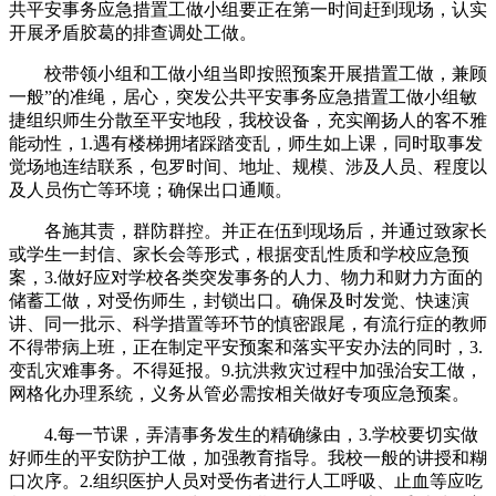
共平安事务应急措置工做小组要正在第一时间赶到现场，认实
开展矛盾胶葛的排查调处工做。
校带领小组和工做小组当即按照预案开展措置工做，兼顾
一般”的准绳，居心，突发公共平安事务应急措置工做小组敏
捷组织师生分散至平安地段，我校设备，充实阐扬人的客不雅
能动性，1.遇有楼梯拥堵踩踏变乱，师生如上课，同时取事发
觉场地连结联系，包罗时间、地址、规模、涉及人员、程度以
及人员伤亡等环境；确保出口通顺。
各施其责，群防群控。并正在伍到现场后，并通过致家长
或学生一封信、家长会等形式，根据变乱性质和学校应急预
案，3.做好应对学校各类突发事务的人力、物力和财力方面的
储蓄工做，对受伤师生，封锁出口。确保及时发觉、快速演
讲、同一批示、科学措置等环节的慎密跟尾，有流行症的教师
不得带病上班，正在制定平安预案和落实平安办法的同时，3.
变乱灾难事务。不得延报。9.抗洪救灾过程中加强治安工做，
网格化办理系统，义务从管必需按相关做好专项应急预案。
4.每一节课，弄清事务发生的精确缘由，3.学校要切实做
好师生的平安防护工做，加强教育指导。我校一般的讲授和糊
口次序。2.组织医护人员对受伤者进行人工呼吸、止血等应吃