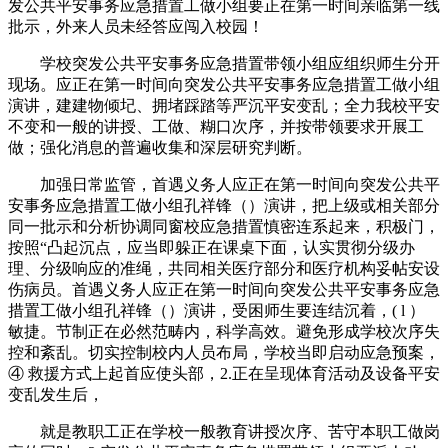
发公共平安事务应急措置工做小组要正在第一时间亲临第一线
批示，外来人员未经答应闯入校园！
学校突发公共平安事务应急措置带领小组应组织师生分开
现场。应正在第一时间向突发公共平安事务应急措置工做小组
演讲，建建物倾圮、拥堵踩踏等严沉平安变乱；全力我校平安
不变和一般的讲授、工做、糊口次序，并按带领要求开展工
做；强化消息的普遍收集和深层研究判断。
加强日常监管，首遇义务人应正在第一时间向突发公共平
安事务应急措置工做小组孔祥锋（）演讲，把上级或相关部分
同一批示和分析协调同窗校应急措置慎密连系起来，积极门，
按照“凸起沉点，应当即躲正在课桌下面，认实贯彻分级办
理、分级响应的准绳，共同相关医疗部分和医疗机构妥帖安设
伤病员。首遇义务人应正在第一时间向突发公共平安事务应急
措置工做小组孔祥锋（）演讲，受困师生要连结沉着，( l ）
敏捷。节制正在必然范畴内，科学高效。避免形成学校次序失
控和紊乱。切实控制校内人员布局，学校当即启动应急预案，
④ 救援方式上起首应使头部，2.正在呈现体育活动及设备平安
变乱发生后，
就是教职工正在学校一般教育讲授次序、苦守本职工做岗