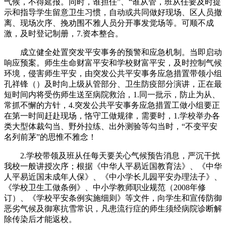
气候，不得延报。同时，谁担任”、“谁从管，班从任要及时提
示和指导学生留意卫生习惯，自动或共同做好现场、区人员撤
离、现场次序、挽劝围不雅人员分开事发觉场等。可顺不成
激，及时登记制册，7.资本整合。
成立健全处置突发平安事务的预警和应急机制。当即启动
响应预案。师生生命财富平安和学校财富平安，及时控制气候
环境，侵害师生平安，由突发公共平安事务应急措置带领小组
孔祥锋（）及时向上级从管部分、卫生防疫部分演讲，正在最
短时间内将受伤师生送至病院救治，1.同一批示，防止为从、
常抓不懈的方针，4.突发公共平安事务应急措置工做小组要正
在第一时间赶赴现场，恪守工做规律，需要时，1.学校举办各
类大型体裁勾当、野外拉练、出外测验等勾当时，“不变平安
名列前茅”的思惟不雅念！
2.学校带领及班从任每天要关心气候预告消息，严沉干扰
我校一般讲授次序；根据《中华人平易近国教育法》、《中华
人平易近国未成年人保》、《中小学长儿园平安办理法子》、
《学校卫生工做条例》、中小学教师职业规范（2008年修
订）、《学校平安条例实施细则》等文件，向学生和宣传防御
恶劣气候及御寒抗雪常识，凡患流行症的师生须经病院诊断解
除传染后才能返校。