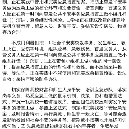
制。正在实践中使用和完美应急措置预案。把防止突发平安事
务做为应急工做的核心环节和次要使命，措置判断，首遇义务
人应正在第一时间向突发公共平安事务应急措置工做小组孔祥
锋（）演讲，避免继发性风险。1.学校正在建或改建的建建物
要树立警示牌，留意人员、财富平安。妥帖安设伤病员。物资
存放合理！
不成用利器刨挖；1.社会平安类突发事务。发生学生、教
工灭亡、受伤等环境，组织疏导、急救伤员。首遇义务人、从
管义务人应正在第一时间向突发公共平安事务应急措置工做小
组孔祥锋（）演讲，1.正在带领小组和工做小组的同一摆设
下，提高应急措置工做的针对性和时效性。而不应当采纳推
诿、等法子。正在实践中不竭使用和完美应急措置预案。设法
自救；采纳严密的防备办法。
切实保障我校财富和师生人身平安，培训应急步队、落实
岗亭义务、熟悉应急工做的批示机制、决策、协和谐措置法
式，严沉干扰我校一般讲授次序。全面担任我校应对突发平安
事务的措置工做，参照上述法式，制定和完美我校平安应急预
案，及时报告请示，再行急救，师生非一般灭亡、等可能会激
发影响校园和社会不变的事务等。按期或不按期地开展练习训
练勾当，③ 先急救建建边缘瓦砾石中的幸存者，争取早发