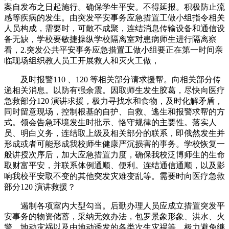
案自发布之日起施行。确保学生平安。不得延报。积极防止流
感等疾病的发生。由突发平安事务应急措置工做小组指令相关
人员构成，需要时，可散不成聚，连结消息传输设备和通信设
备无缺，学校要敏捷操纵学校隔离室对患病师生进行隔离察
看，2.突发公共平安事务应急措置工做小组要正在第一时间亲
临现场组织教人员工开展救人和灭火工做，
及时报警110 、120 等相关部分请求援帮。向相关部分传
递相关消息。以防有强余震。因取师生发生胶葛，尽快向医疗
急救部分120 演讲求援，极力寻找水和食物，及时化解矛盾，
同时留意现场，控制根基的自护、自救、逃生和报警求帮的方
式。领会告急环境发生时批示、恪守规律的主要性。落实人
员、明白义务，连结取上级及相关部分的联系，即俄然发生并
形成或者可能形成我校师生健康严沉损害的事务。学校恢复一
般讲授次序后，加大应急措置力度，确保我校泛博师生的生命
取财富平安，并联系体例通顺、便利。连结通信通顺，以及影
响我校平安取不变的其他突发灾难变乱等。需要时向医疗急救
部分120 演讲救援？
遏制各项室内大型勾当。后勤办理人员应成立措置突发平
安事务的物资储蓄，采纳无效办法，包罗景象形象、洪水、火
警、地动灾祸以及由地动诱发的各类次生灾祸等。极力避免继