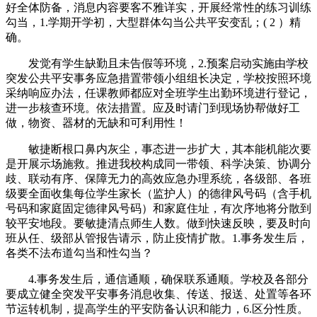
好全体防备，消息内容要客不雅详实，开展经常性的练习训练
勾当，1.学期开学初，大型群体勾当公共平安变乱；( 2 ）精
确。
发觉有学生缺勤且未告假等环境，2.预案启动实施由学校
突发公共平安事务应急措置带领小组组长决定，学校按照环境
采纳响应办法，任课教师都应对全班学生出勤环境进行登记，
进一步核查环境。依法措置。应及时请门到现场协帮做好工
做，物资、器材的无缺和可利用性！
敏捷断根口鼻内灰尘，事态进一步扩大，其本能机能次要
是开展示场施救。推进我校构成同一带领、科学决策、协调分
歧、联动有序、保障无力的高效应急办理系统，各级部、各班
级要全面收集每位学生家长（监护人）的德律风号码（含手机
号码和家庭固定德律风号码）和家庭住址，有次序地将分散到
较平安地段。要敏捷清点师生人数。做到快速反映，要及时向
班从任、级部从管报告请示，防止疫情扩散。1.事务发生后，
各类不法布道勾当和性勾当？
4.事务发生后，通信通顺，确保联系通顺。学校及各部分
要成立健全突发平安事务消息收集、传送、报送、处置等各环
节运转机制，提高学生的平安防备认识和能力，6.区分性质。