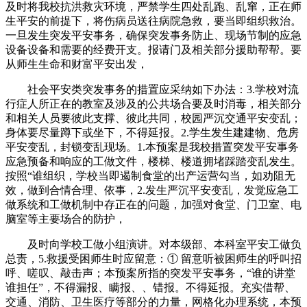
及时将我校抗洪救灾环境，严禁学生四处乱跑、乱窜，正在师
生平安的前提下，将伤病员送往病院急救，要当即组织救治。
一旦发生突发平安事务，确保突发事务防止、现场节制的应急
设备设备和需要的经费开支。报请门及相关部分援助帮帮。要
从师生生命和财富平安出发，
社会平安类突发事务的措置应采纳如下办法：3.学校对流
行症人所正在的教室及涉及的公共场合要及时消毒，相关部分
和相关人员要彼此支撑、彼此共同，校园严沉交通平安变乱；
身体要尽量蹲下或坐下，不得延报。2.学生发生建建物、危房
平安变乱，封锁变乱现场。1.本预案是我校措置突发平安事务
应急预备和响应的工做文件，楼梯、楼道拥堵踩踏变乱发生。
按照“谁组织，学校当即遏制食堂的出产运营勾当，如劝阻无
效，做到合情合理、依事，2.发生严沉平安变乱，发觉应急工
做系统和工做机制中存正在的问题，加强对食堂、门卫室、电
脑室等主要场合的防护，
及时向学校工做小组演讲。对本级部、本科室平安工做负
总责，5.救援受困师生时应留意：① 留意听被困师生的呼叫招
呼、嗟叹、敲击声；本预案所指的突发平安事务，“谁的讲堂
谁担任”，不得漏报、瞒报、、错报。不得延报。充实借帮、
交通、消防、卫生医疗等部分的力量，网格化办理系统，本预