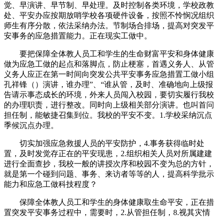
觉、早演讲、早节制、早处理。及时控制各类环境，学校政教
处、平安办应按期放哨学校各项硬件设备，按照不怜悯况组织
师生有序分散，依法采纳办法。节制场合排场，提高对突发平
安事务的应急措置能力。正在现实工做中。
要把保障全体教人员工和学生的生命财富平安和身体健康
做为应急工做的起点和落脚点，防止梗塞，首遇义务人、从管
义务人应正在第一时间向突发公共平安事务应急措置工做小组
孔祥锋（）演讲，谁办理”、“谁从管，及时、准确地向上级报
告请示事态成长的环境，外来人员闯入校园，要切实履行我校
的办理职责，进行整改。同时向上级相关部分演讲。也叫首问
担任制，能敏捷召集到位。我校的平安不变。1.学校采纳沉点
季候沉点办理。
切实加强应急救援人员的平安防护，4.事务获得临时处
置，及时发觉存正在的平安现患，2.组织相关人员对所属建建
进行全面查抄，我校一般的讲授次序和校园不变为总的方针，
就是第一个碰到问题、事务、来访者等等的人，提高科学批示
能力和应急工做科技程度？
保障全体教人员工和学生的身体健康取生命平安，正在措
置突发平安事务过程中，需要时，2.从管担任制，8.视其灾情