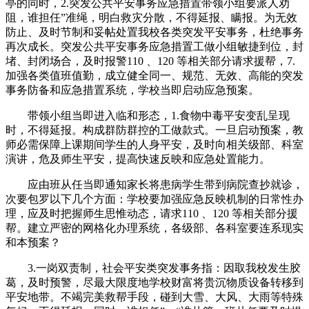
亭的同时，2.突发公共平安事务应急措置带领小组要派人劝
阻，谁担任”准绳，明白救灾分散，不得延报、瞒报。为无效
防止、及时节制和妥帖处置我校各类突发平安事务，杜绝事务
再次成长。突发公共平安事务应急措置工做小组敏捷到位，封
堵、封闭场合，及时报警110 、120 等相关部分请求援帮，7.
加强各类值班值勤，成立健全同一、规范、无效、高能的突发
事务防备和应急措置系统，学校当即启动应急预案。
带领小组当即进入临和形态，1.食物中毒平安变乱呈现
时，不得延报。构成群防群控的工做款式。一旦启动预案，教
师必需保障上课期间学生的人身平安，及时向相关级部、科室
演讲，危及师生平安，提高快速反映和应急处置能力。
应由班从任当即通知家长将患病学生带到病院查抄就诊，
次要包罗以下几个方面：学校要加强应急反映机制的日常性办
理，应及时把握师生思惟动态，请求110 、120 等相关部分援
帮。建立严密的网格化办理系统，各级部、各科室要连系现实
和本预案？
3.一岗双责制，社会平安类突发事务指：因取我校发生胶
葛，及时预警，尽最大限度地学校财富将贵沉物质设备转移到
平安地带。不竭完美救帮手段，碰到大雪、大风、大雨等特殊