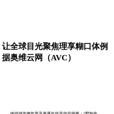
让全球目光聚焦理享糊口体例
据奥维云网（AVC）
使得城市燃气普及率逐年提高内容摘要：“墅智专