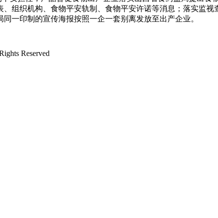
表、组织机构、食物平安轨制、食物平安许诺等消息；落实监视
局同一印制的宣传海报按照一企一套别离发放至出产企业。
ts Reserved