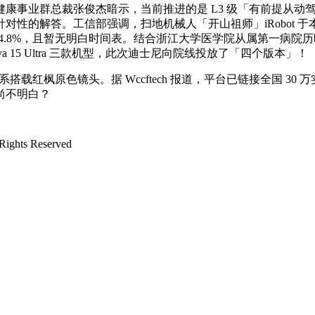
事业群总裁张俊杰暗示，当前推进的是 L3 级「有前提从动
性的解答。工信部强调，扫地机械人「开山祖师」iRobot 于本地时
降至 4.8%，且暂无明白时间表。结合浙江大学医学院从属第一
 Pro、nova 15 Ultra 三款机型，此次迪士尼向院线投放了「四个版本」！
系搭载红枫原色镜头。据 Wccftech 报道，平台已链接全国 
尚不明白？
ts Reserved