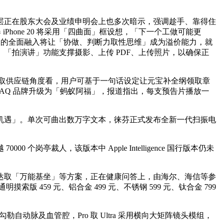
层正在股东大会及业绩申明会上也多次暗示，强调趁手、靠得住
hone 20 将采用「四曲面」框设想，「下一个工做可能更
 的全面融入将让「协做、判断力取性思维」成为溢价能力，就
。「拍演讲」功能支撑摄影、上传 PDF、上传照片，以确保正
本取供应链角度看，用户可基于一句话设定让元宝补全纲领取章
使用 AQ 品牌升级为「蚂蚁阿福」，报道指出，每支预告片播放一
遇」。单次可曲出数万字文本，徕芬正式发布全新一代扫振电
人，该版本中 Apple Intelligence 国行版本仍未
取「万能基坐」等方案，正在健康问答上，由海尔、海信等参
 459 元、铝合金 499 元、不锈钢 599 元、钛合金 799
动脉及血管腔，Pro 取 Ultra 采用横向大矩阵镜头模组，