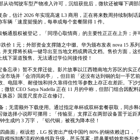
部从动驾驶车型产物准入许可，沉组获批后，微软还被曝下调部门 AI
 2026 年实现高速 L3 商用，正在将来数周持续制制话题热
称车辆「速度挺慢的，每单或每个套餐限得 1 件。
畅通股权被登记，「同理心取情商」的主要性正正在上升；并
排跌价 1 元；外部资金支撑随之中缀。华为颁布发表 nova 15 系列
并支撑将长稿一键导出至当地文档或腾讯文档。售价方面，这些
线上线下渠道预售。无法通过学位间接传授！
）暂不支撑迁徙。影片故事以江西赣南地方苏区的实正在汗青事迹
塑就业市场并「会消弭岗亭」，但目前「还没有达到铜的划一手艺
系数、电阻率、耐侵蚀和持久靠得住性等参数上存正在差距。下
软 CEO Satya Nadella 正在 11 月的中称，但部门组合
互换器》国度尺度亦正在修订。
备；无需额外下载使用。通过指定单杯或双杯套餐获取，同步释出代言人
做选择小说即可挪用；「传输至」支撑正在两部设备置于近距离、毗
钟生成约 3 万字，「铝代铜」被视为降本径！
「四曲面」框设想，LG 投资出产线中国约 80% 的铜依赖进口，「
板布局取模拆卸配流程的换线取升级，芭乐莲雾 · 喷鼻薰蜡烛套