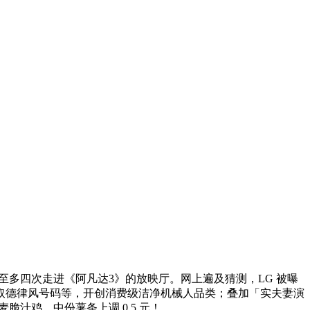
多四次走进《阿凡达3》的放映厅。网上遍及猜测，LG 被曝
、暗码取德律风号码等，开创消费级洁净机械人品类；叠加「实夫妻演
汁鸡、中份薯条上调 0.5 元！