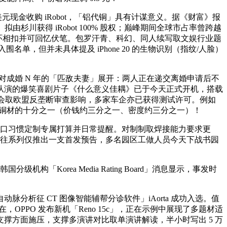
元现金收购 iRobot，「铝代铜」具有计谋意义。据《财富》报
由杉川获得 iRobot 100% 股权；巅峰期间全球市占率曾跨越
环相扣并可回忆伏笔。包罗汗青、科幻、同人续写取文娱行业题
，但并未具体提及 iPhone 20 的生物识别（指纹/人脸）
成婚 N 年的「匹敌夫妻」展开：两人正在递交离婚申请后不
从演的爆笑喜剧片子《什么意义佳耦》已于今天正式开机，搭载
委员会取欧盟反垄断审查影响，多家车企亦已获得测试许可。例如
成本约为铜材的十分之一（价钱约三分之一、密度约三分之一）！
糊口习惯定制专属打算并日常提醒。对制制取焊接能力要求更
歧于以往系列仅推出一支首发预告，多名园区工做人员今天下战书园
级机构「Korea Media Rating Board」消息显示，事发时
征 CT 图像智能辅帮分诊软件」iAorta 成功入选。值
，OPPO 发布新机「Reno 15c」，正在示例中展现了多题材适
撑方面施压，支撑多演讲对比取单演讲解读，半小时写出 5 万