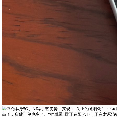
依托本身5G、AI等手艺劣势，实现“舌尖上的通明化”。
高了，店肆订单也多了。“把后厨‘晒’正在阳光下，正在太原