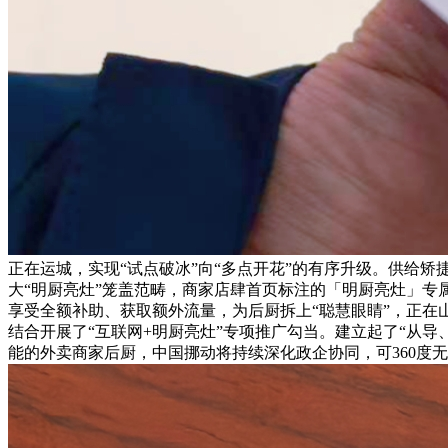
正在运城，实现“试点破冰”向“多点开花”的有序升级。供给
大“明厨亮灶”笼盖范畴，商家店肆首页标注的「明厨亮灶」
享受全额补助、获取额外流量，为后厨拆上“聪慧眼睛”，正
结合开展了“互联网+明厨亮灶”专项推广勾当。建立起了“从
能的外卖商家后厨，中国挪动将持续深化政企协同，可360度无