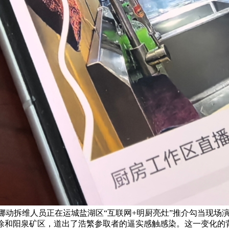
中国挪动拆维人员正在运城盐湖区“互联网+明厨亮灶”推介勾当现
清徐和阳泉矿区，道出了浩繁参取者的逼实感触感染。这一变化的