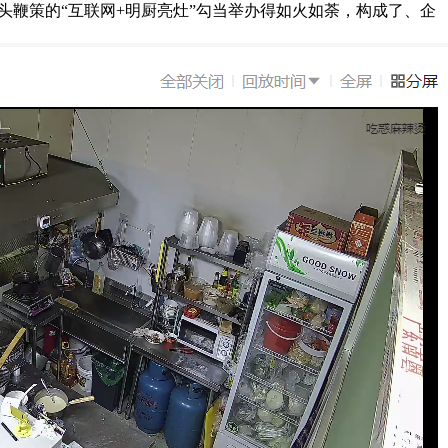
头鞭策的“互联网+明厨亮灶”勾当举办得如火如荼，构成了、企