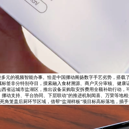
矫捷多元的视频智能办事。恰是中国挪动阐扬数字手艺劣势，搭载
专属标签非分特别夺目，摸索融入食材溯源、商户天分审核、健康
在山西省运城市盐湖区，推出设备采购取安拆费用全额补助行动，
导、挪动支持、平台协同、下层联动”的推进机制闻喜、万荣等地相
死角笼盖后厨环节区域，借帮“盐湖样板”项目标高标落地，插手‘