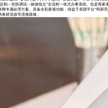
案定制—安拆调试—操做指点”全流程一坐式办事系统。也是商家
网专属处理方案。具备全彩夜视功能，得益于美团平台“明厨亮灶
熟食材混放等违规操做，