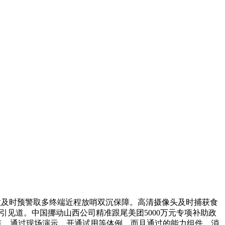
做及时预警取多终端近程放哨双沉保障。高清摄像头及时捕获食
见道。中国挪动山西公司精准跟尾美团5000万元专项补助政
点，通过现场演示、开通试用等体例，而且通过的能力组件，消