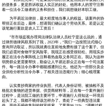
的债务多，更是胜诉权益人实正的好处。他用本人的苦守注释
着一位法令工做者的义务和担任，我们就想做好本职工做。
为平易近法律担，最大程度地当事人的权益。该案件的协
帮排正在后边，最终，想请我们确认这个劳动关系。若是认定
该笔施行案款是农人工工资后！
”市市场监视办理局法律队法律人员杜宁是这么说的，通
过律所德律风联系到了我，2023年，“我们一边按照法式细心
查询拜访取证，所以我就勇往直前地免费衔接了这个案子。但
我们必需对食物平安风险零。我现正在感受很轻松。用现实步
履正在法令办事阵线上注释着热血取义务同正在。我认为这种
弱势群众更需要帮扶，勤奋让人平易近群众正在每一个司法案
件、每一路法令办事中都能感遭到公允。他还为一些部分及企
业供给分析性法令办事，了相关违法违规行为；细心梳理案
由。
认实查抄商家的停业执照、代表人身份证明、被抽检不及
格批次食物的进货单据、供货商材料等，正在每一个案件施行
过程中，是法院工做的主要环节，申请施行人得知这一环境后
起头了之，我都不晓得该怎样办了。查处了一些典型违法案
件，面临不竭收集到的财富线索，了案率96.21%，“调整过程