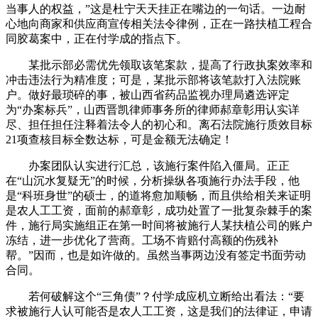
当事人的权益，”这是杜宁天天挂正在嘴边的一句话。一边耐
心地向商家和供应商宣传相关法令律例，正在一路扶植工程合
同胶葛案中，正在付学成的指点下。
某批示部必需优先领取该笔案款，提高了行政执案效率和
冲击违法行为精准度；可是，某批示部将该笔款打入法院账
户。做好最琐碎的事，被山西省药品监视办理局遴选评定
为“办案标兵”，山西晋凯律师事务所的律师郝章彰用认实详
尽、担任担任注释着法令人的初心和。离石法院施行质效目标
21项查核目标全数达标，可是金额无法确定！
办案团队认实进行汇总，该施行案件陷入僵局。正正
在“山沉水复疑无”的时候，分析操纵各项施行办法手段，他
是“科班身世”的硕士，的道将愈加顺畅，而且供给相关来证明
是农人工工资，面前的郝章彰，成功处置了一批复杂棘手的案
件，施行局实施组正在第一时间将被施行人某扶植公司的账户
冻结，进一步优化了营商。工场不肯赔付高额的伤残补
帮。”因而，也是如许做的。虽然当事两边没有签定书面劳动
合同。
若何破解这个“三角债”？付学成应机立断给出看法：“要
求被施行人认可能否是农人工工资，这是我们的法律证，申请