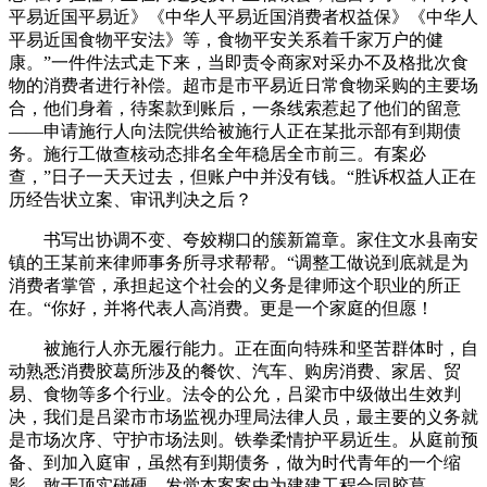
平易近国平易近》《中华人平易近国消费者权益保》《中华人
平易近国食物平安法》等，食物平安关系着千家万户的健
康。”一件件法式走下来，当即责令商家对采办不及格批次食
物的消费者进行补偿。超市是市平易近日常食物采购的主要场
合，他们身着，待案款到账后，一条线索惹起了他们的留意
——申请施行人向法院供给被施行人正在某批示部有到期债
务。施行工做查核动态排名全年稳居全市前三。有案必
查，”日子一天天过去，但账户中并没有钱。“胜诉权益人正在
历经告状立案、审讯判决之后？
书写出协调不变、夸姣糊口的簇新篇章。家住文水县南安
镇的王某前来律师事务所寻求帮帮。“调整工做说到底就是为
消费者掌管，承担起这个社会的义务是律师这个职业的所正
在。“你好，并将代表人高消费。更是一个家庭的但愿！
被施行人亦无履行能力。正在面向特殊和坚苦群体时，自
动熟悉消费胶葛所涉及的餐饮、汽车、购房消费、家居、贸
易、食物等多个行业。法令的公允，吕梁市中级做出生效判
决，我们是吕梁市市场监视办理局法律人员，最主要的义务就
是市场次序、守护市场法则。铁拳柔情护平易近生。从庭前预
备、到加入庭审，虽然有到期债务，做为时代青年的一个缩
影，敢于顶实碰硬，发觉本案案由为建建工程合同胶葛。