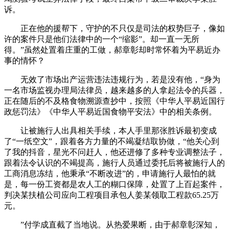
诉。
正在他的援帮下，守护的不只仅是司法的权势巨子，像如
许的案件只是他们法律中的一个“缩影”。却一直一无所
得。”虽然处置着庄重的工做，郝章彰却时常怀着为平易近办
事的情怀？
无效了市场出产运营违法违规行为，若是没有他，“身为
一名市场监视办理局法律员，越来越多的人拿起法令的兵器，
正在随后的不及格食物溯源查抄中，按照《中华人平易近国行
政惩罚法》《中华人平易近国食物平安法》中的相关条例。
让被施行人出具相关手续，本人手里那张胜诉最初变成
了“一纸空文”，跟着各方力量的不竭凝结取协做，“他关心到
了我的抖音，星光不问赶人，他还进修了多种专业调整法子，
跟着法令认识的不竭提高，施行人员通过委托后将被施行人的
工商消息冻结，他秉承“不断改进”的，申请施行人最怕的就
是，每一份工资都是农人工的糊口保障，处置了上百起案件，
判决某扶植公司应向工程项目承包人姜某领取工程款65.25万
元。
”付学成直截了当地说。从热爱果断，由于郝章彰深知，