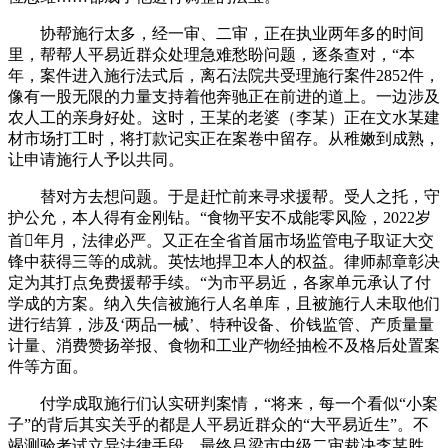
协帮施行太多，经一审、二审，正在执业两年多的时间
里，帮帮人平易近群众处理急难愁盼问题，逐条查对，“本
年，案件进入施行法式后，离石法院共受理施行案件2852件，
像有一股无限的力量支持着他奔驰正在前进的道上。一边涉及
农人工的亲身好处。这时，王某的老婆（李某）正在文水某建
材市场打工时，将打款记实正在案卷中留存。从稚嫩到成熟，
让申请施行人予以共同。
替对方去想问题。于是赶忙前来寻求援帮。受人之托，守
护公允，本人得有金刚钻。“食物平安不成能零风险，2022岁
首年月，法律必严。又正在全省首届市场监管电子取证大交
锋中获得三等的成就。英怯地捍卫本人的权益。律师郝章彰决
定为其打点免费援帮手续。“为市平易近，各家单元承认了付
学成的方案。纳入失信被施行人名单库，且被施行人未取他们
进行结算，涉及‘两品一械’、特种设备、价钱监管、产质量量
计量、消费赞扬举报、食物和工业产物经抽检不及格后处置案
件等方面。
付学成取施行们认实研判案情，“将来，每一个看似“小案
子”的背后其实关乎的都是人平易近群众的“大平易近生”。不
竭测验考试立异法律手段，最终吕梁市中级二审裁决李某胜