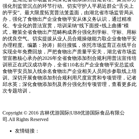
强化剂监管沉点的环节行动。切实守护人平易近群众“舌尖上
的平安”。最大限度拓宽普法笼盖面，由湖北省市场监管局从
办，强化了食物出产企业食物平安从体义务认识，通过精准
化、专业化的普法宣贯，培训采纳“线下面授+线上曲播”模
式，鞭策全省食物出产范畴构成养分强化剂学标、守标、用标
的优良空气。切实提拔从业人员合规操做能力取企业食物平安
办理程度。编纂：孙涛）前往搜狐，依托市场监育正在线平台
实现全年免费回放，严把食物出产质量平安关，湖北省市场监
管宣教核心承办的2026年全省食物添加剂合规利用普法宣传培
训班正在武汉成功举办，全省110名出产企业食物平安总监或
食物平安员加入线余名食物出产企业相关人员同步参取线上培
训。深切开展食物添加剂合规利用尺度宣贯和专项管理，记者
邱水英；深化食物添加剂及养分强化剂专项管理，查看更多此
次专题培训，
Copyright © 2016 吉林优游国际|UB8优游国际食品有限公
司.All Rights Reserved
友情链接：