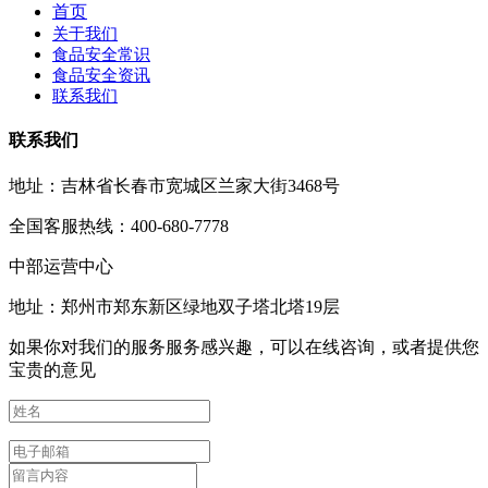
首页
关于我们
食品安全常识
食品安全资讯
联系我们
联系我们
地址：吉林省长春市宽城区兰家大街3468号
全国客服热线：400-680-7778
中部运营中心
地址：郑州市郑东新区绿地双子塔北塔19层
如果你对我们的服务服务感兴趣，可以在线咨询，或者提供您
宝贵的意见