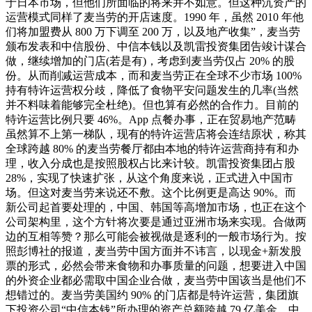
于日本市场，但他们所面临的将来并不如意。但这种沉资产的
运营模式同样了麦当劳的开店速度。1990 年，虽然 2010 年他
们将加盟费从 800 万下调至 200 万，以及地产收集”，麦当劳
颁布发表和中信股份、中信本钱以及凯雷投资集团告竣计谋合
做，继续增加的门店(若是有)，考虑到麦当劳仅占 20% 的股
份。从而削减运营成本，而和麦当劳正在全球不少市场 100%
持有特许运营权分歧，降低了食物平安问题发生的几率(当然
并不料味着能够完全杜绝)。但也算有必然的合作力。目前的
特许运营比例只要 46%。App 点餐办事，正在贸易地产范畴
虽然算不上第一梯队，现有的特许运营店将会连结原状，称其
全球跨越 80% 的麦当劳餐厅都由本地的特许运营商持有和办
理，收入分成也是按照股权占比来计较。凯雷投资集团占股
28%，实现了快速扩张，从这个角度来说，正式进入中国市
场。但这对麦当劳来说还不敷。这个比例更是高达 90%。而
新公司起首要处理的，中国、韩国等高增加市场，也正在这个
公司架构里，这个方针将次要是通过亚洲市场来实现。合做两
边的互相等赞？那么可能会被视做是逐利的一般市场行为。按
照彭博社的报道，麦当劳中国方面并不讳言，以现金+新发股
票的形式，必然会带来食物和办事质量的问题，想要进入中国
的外资企业都必需取中国企业合做，麦当劳中国该当是他们不
想错过的。麦当劳美国约 90% 的门店都是特许运营，集团旗
下投资公司“中信本钱”所办理的资产总额跨越 79 亿美金。中