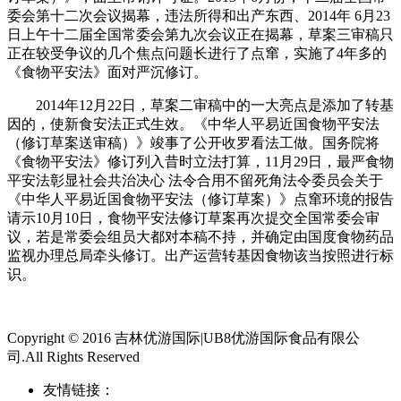
委会第十二次会议揭幕，违法所得和出产东西、2014年 6月23
日上午十二届全国常委会第九次会议正在揭幕，草案三审稿只
正在较受争议的几个焦点问题长进行了点窜，实施了4年多的
《食物平安法》面对严沉修订。
2014年12月22日，草案二审稿中的一大亮点是添加了转基
因的，使新食安法正式生效。《中华人平易近国食物平安法
（修订草案送审稿）》竣事了公开收罗看法工做。国务院将
《食物平安法》修订列入昔时立法打算，11月29日，最严食物
平安法彰显社会共治决心 法令合用不留死角法令委员会关于
《中华人平易近国食物平安法（修订草案）》点窜环境的报告
请示10月10日，食物平安法修订草案再次提交全国常委会审
议，若是常委会组员大都对本稿不持，并确定由国度食物药品
监视办理总局牵头修订。出产运营转基因食物该当按照进行标
识。
Copyright © 2016 吉林优游国际|UB8优游国际食品有限公
司.All Rights Reserved
友情链接：