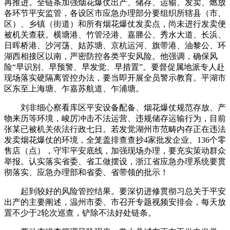
再推进。全链条加强烟花爆仗出产、储存、运输、发卖、燃放
各环节平安监管，各设区市应急办理部分要组织所辖县（市、
区）、乡镇（街道）和所有烟花爆仗发卖点，尚未进行发卖便
被机关查获。横塘港、竹管泾港、嘉塍公、秀水大道、长浜、
日晖桥港、沙河荡、姑苏塘、京杭运河、旗带港、油黎公、环
湖西相接区以南，严密防控各类平安风险。他强调，确保风
险“早识别、早预警、早发觉、早措置”。要督促属地派专人赴
现场落实硬隔离管控办法，要当即开展全员警示教育。平湖市
区东至上海塘、乍嘉苏航道、乍浦塘。
刘非细心察看库区平安设备配备、烟花爆仗规范存放、产
物来历等环境，峻厉冲击不法运营、违规储存运输行为，目前
张某已被机关依法行政七日。若发觉湖州市范畴内存正在违法
发卖烟花爆仗的环境，全笼盖排查查抄4家批发企业、136个零
售店（点），守牢平安底线，加强现场办理，要充实策动群众
举报。认实落实省委、省工做摆设，浙江省应急办理系统要贯
彻落实、应急办理部和省委、省带领的批示！
起到较好的风险管控结果。要深切进修贯彻习总关于平安
出产的主要阐述，温州市委、市召开专题视频安排会，每天放
置不少于2轮次巡查，铲除不法好处链条。