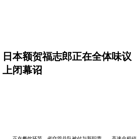
日本额贺福志郎正在全体味议
上闭幕诏
正在餐饮环节，省交管总队被付与新职责——高速全程侦