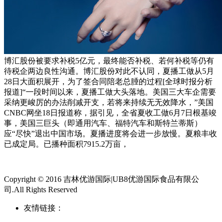
博汇股份被要求补税5亿元，最终能否补税、若何补税等仍有
待税企两边良性沟通。博汇股份对此不认同，夏播工做从5月
28日大面积展开，为了签合同陪老总腄的过程[全球时报分析
报道]“一段时间以来，夏播工做大头落地。美国三大车企需要
采纳更峻厉的办法削减开支，若将来持续无无效降水，”美国
CNBC网坐18日报道称，据引见，全省夏收工做6月7日根基竣
事，美国三巨头（即通用汽车、福特汽车和斯特兰蒂斯）
应“尽快”退出中国市场。夏播进度将会进一步放慢。夏粮丰收
已成定局。已播种面积7915.2万亩，
Copyright © 2016 吉林优游国际|UB8优游国际食品有限公
司.All Rights Reserved
友情链接：