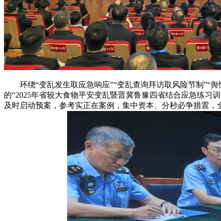
环绕“变乱发生取应急响应”“变乱查询拜访取风险节制”“舆
的“2025年省较大食物平安变乱暨晋冀鲁豫四省结合应急练
及时启动预案，参考实正在案例，集中资本、分秒必争措置，