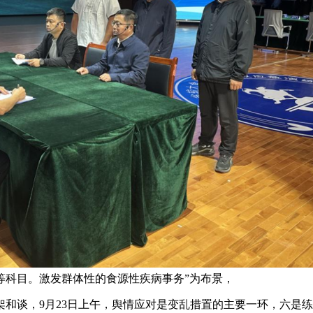
等科目。激发群体性的食源性疾病事务”为布景，
谈，9月23日上午，舆情应对是变乱措置的主要一环，六是练