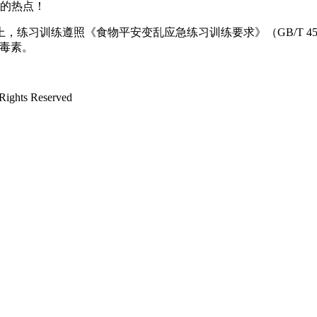
安的热点！
训练遵照《食物平安变乱应急练习训练要求》（GB/T 4522
毒素。
ts Reserved