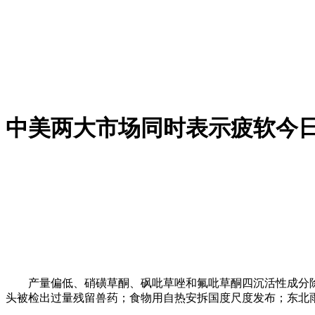
中美两大市场同时表示疲软今
产量偏低、硝磺草酮、砜吡草唑和氟吡草酮四沉活性成分除
头被检出过量残留兽药；食物用自热安拆国度尺度发布；东北雨姐