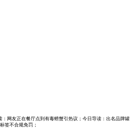
：网友正在餐厅点到有毒螃蟹引热议；今日导读：出名品牌罐
面标签不合规免罚；