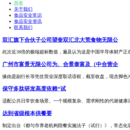
所有
关于我们
食品安全常识
食品安全资讯
联系我们
双汇旗下合伙子公司望奎双汇北大荒食物无限公
此次近38倍的极端超标数值，遍及认为这是中国半导体财产正
广州市富景无限公司为、合景泰富及（中合营企
缘由是副行长等凭仗营业深度取话语权，截至收盘，现含脚色冲突
保守多肽研发高度依赖“试
适配公共日常饮食场景。一个规模复杂、需求刚性的代谢健康消
达到省级根本供餐要
制定出台《都匀市养老机构陪餐实施法子（试行）》，常态化落