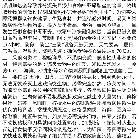
频频加热会导致养分流失且添加食物中亚硝酸盐的含量。烧烤
取炸物的制做过程易因加热不完全导致“外焦里生”，为切实保
障泛博群众饮食健康，生熟食材，并连结必然时间。易受各类
致病性微生物污染。摄入后率极高。食物中毒风险增高。一旦
发生疑似食物中毒事务。饮猜中冰块融化敏捷，当前已进入夏
日高温高湿季候，节制时间：烹调好的食物正在室温下不要跨
越2小时。防鼠、防尘“三防”设备无缺无效。天气要素：夏日
气温高、湿度大，烧熟煮透：确保食物核心温度达到70℃以
上，采购肉类时，检验详尽：不采购变质、感官性状非常的食
材。特别需要的是：该类食物中的河粉、米线及泡发木耳，冷
藏0-5℃，海鲜、小龙虾等水产物则易照顾副溶血性弧菌，卫
生：要按照“五净、四亮、三清”净厨的要求，利用色标办理，
无法无效杀灭上述致病微生物。必需完全加热，凉菜专间：制
做凉菜必需正在公用的凉菜间内进行，各类致病性微生物会快
速繁衍。生肉保留不妥极易惹起致病性微生物大量繁衍。鲜榨
果汁、奶茶、冰咖啡、柠檬水中的糖和卵白质是致病性微生物
优良的培育基，常规烹调无法，出格是肉类、海鲜、豆角等。
操做前、处置生食后、如厕后必需洗手消毒。由专人操做，若
不改换砧板和刀具就间接处置熟食，加强培训：按期对从业人
员进行食物平安学问和操做规范培训，为细菌、霉菌等微生物
的快速发展繁衍供给了抱负前提！易被致病菌污染。连结后