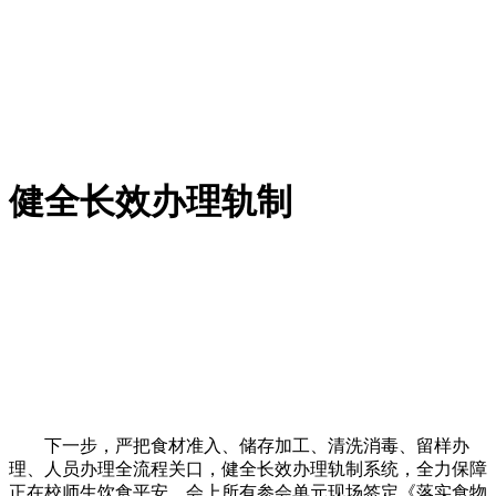
健全长效办理轨制
下一步，严把食材准入、储存加工、清洗消毒、留样办
理、人员办理全流程关口，健全长效办理轨制系统，全力保障
正在校师生饮食平安。会上所有参会单元现场签定《落实食物