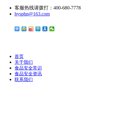
客服热线请拨打：400-680-7778
hysphn@163.com
首页
关于我们
食品安全常识
食品安全资讯
联系我们