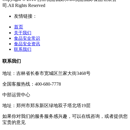
司.All Rights Reserved
友情链接：
首页
关于我们
食品安全常识
食品安全资讯
联系我们
联系我们
地址：吉林省长春市宽城区兰家大街3468号
全国客服热线：400-680-7778
中部运营中心
地址：郑州市郑东新区绿地双子塔北塔19层
如果你对我们的服务服务感兴趣，可以在线咨询，或者提供您
宝贵的意见