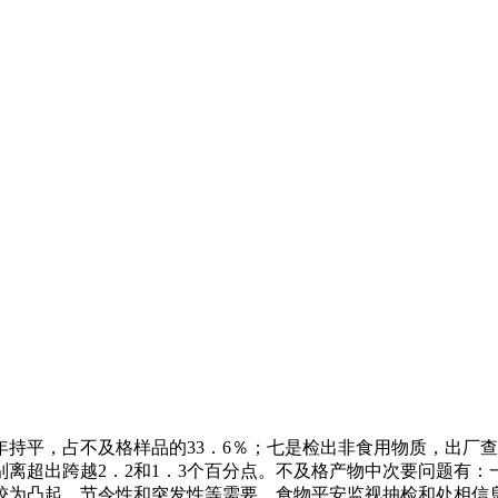
5年持平，占不及格样品的33．6％；七是检出非食用物质，出
离超出跨越2．2和1．3个百分点。不及格产物中次要问题有：
较为凸起、节令性和突发性等需要，食物平安监视抽检和处相信