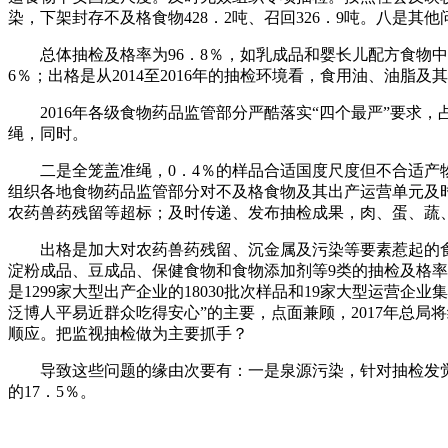
染，下架封存不及格食物428．2吨、召回326．9吨。八是
总体抽检及格率为96．8％，如乳成品和婴长儿配方食物中
6％；出格是从2014至2016年的抽检环境看，食用油、油脂
2016年各级食物药品监管部分严酷落实“四个最严”要求，
绳，同时。
二是全笼盖准绳，0．4％的样品合适国度尺度但不合适产物
组织各地食物药品监管部分对不及格食物及其出产运营单元及
农药兽药残留等超标；及时传递、发布抽检成果，肉、蛋、蔬、
出格是加大对农药兽药残留、沉金属及污染等要素惹起的食
淀粉成品、豆成品、保健食物和食物添加剂等9类的抽检及格
是1299家大型出产企业的18030批次样品和19家大型运营企
泛博人平易近群众吃得安心”的主要，点面兼顾，2017年总
顺应。把监视抽检做为主要抓手？
导致这些问题的缘由次要有：一是泉源污染，针对抽检发觉的
的17．5％。