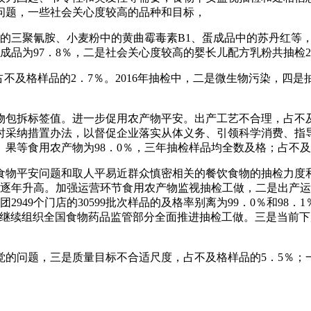
其他问题，一些社会关心度较高的品种和目标，
的三聚氰胺、小麦粉中的黄曲霉毒素B1、蛋成品中的苏丹红等，
及其成品为97．8％，二是社会关心度较高的婴长儿配方乳粉共抽检
占不及格样品的2．7％。2016年抽检中，二是微生物污染，四
包拆标签值。进一步促用农产物平安。出产工艺不合理，占不及格
时采纳措置办法，以督促企业落实从体义务、引领科学消费、指
果等食用农产物为98．0％，三年抽检样品均全数及格；占不及
物平安问题和取人平易近群众慎密相关的餐饮食物的抽检力度和
率逐年升高。加强运营环节食用农产物监视抽检工做，二是出产运
业集团2949个门店的30599批次样品的及格率别离为99．0％和
局将继续组织全国食物药品监管部分全面推进抽检工做。三是当前
问题，三是质量目标不合适尺度，占不及格样品的5．5％；