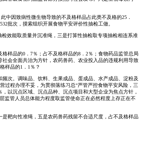
此中因致病性微生物导致的不及格样品占此类不及格的25．
2532批次，摸索组织开展食物平安评价性抽检工做。
是抽检效能取质量并沉准绳，三是打算性抽检取专项抽检相连系准
样品的0．7％；占不及格样品的8．2％；食物药品监管总局
导社会全面共治为方针，农药兽药、农业投入品的违规利用导致
格样品的1．1％？
频次。调味品、饮料、生果成品、蛋成品、水产成品、淀粉及
营过程办理不妥，为贯彻落练习总“严管严控食物平安风险，三
98．1％，以沉点区域、沉点品种、沉点项目和大型企业为焦点方针，
下层监管人员总体能力程度取监管使命正在必然程度上存正在不
一是靶向性准绳，五是农药兽药残留不合适尺度，占不及格样品