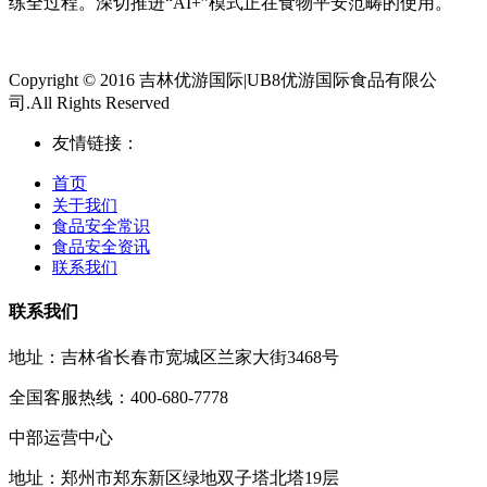
练全过程。深切推进“AI+”模式正在食物平安范畴的使用。
Copyright © 2016 吉林优游国际|UB8优游国际食品有限公
司.All Rights Reserved
友情链接：
首页
关于我们
食品安全常识
食品安全资讯
联系我们
联系我们
地址：吉林省长春市宽城区兰家大街3468号
全国客服热线：400-680-7778
中部运营中心
地址：郑州市郑东新区绿地双子塔北塔19层