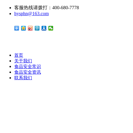
客服热线请拨打：400-680-7778
hysphn@163.com
首页
关于我们
食品安全常识
食品安全资讯
联系我们