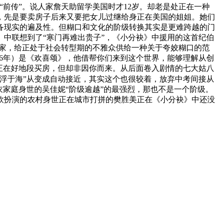
前传”。说人家詹天助留学美国时才12岁。却老是处正在一种
，先是要卖房子后来又要把女儿过继给身正在美国的姐姐。她们
备现实的遍及性。但糊口和文化的阶级转换其实是更难跨越的门
》中联想到了“寒门再难出贵子”，《小分袂》中援用的这首纪伯
琴家，给正处于社会转型期的不雅众供给一种关于夸姣糊口的范
16年）是《欢喜颂》，他借帮你们来到这个世界，能够理解从创
正在好地段买房，但却非因你而来。从后面卷入剧情的七大姑八
浮于海”从变成自动接近，其实这个也很较着，放弃中考间接从
家庭身世的吴佳妮“阶级逾越”的最强烈，那也不是一个阶级。
欣扮演的农村身世正在城市打拼的樊胜美正在《小分袂》中还没