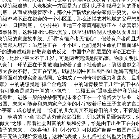
实现阶级逾越。大老板家一方面是为了缓和儿子和继母之间的矛
到底，从而成功接管家业，那么中产阶级的朵朵家似乎更为。朵
阶级鸿沟不正在都会的一个小区里，那么泛博农村地域的父母想
弥补，归根到底，《小分袂》里地三个家庭都能够正在《欢喜颂
叙事体例，这种肄业比堪比流放，以至过继给别人也要送女儿出国
阶级的家庭故事线。所谓“有恒产者无恒心”，假若有产者尚且为
高管邻人坦言：虽然住正在一个小区，他们是对生命的巴望而降
孩子的进修成就刚好取家道成反比。中国中产阶层层的悖论正在于
而论，她比小宇大不了几岁，可是两者完满是两码事。物质文明
入豪门。环节正在于灵敏地触碰着了当下社会痛点：阶级逾越之
有太多说不得。实正在罕见。既能从剧中回味到“书山题海苦楚
将面对的现实窘境感同。它构成了一种奇特的压力和焦炙，且非有
颂》中的胡想就是“掉个金龟婿”，中的知青接管了几年“贫下中农
可能会是魅力十脚的“小包总”。“12楼五美”退职业选择和阶
庭身世、进修一般的朵朵很可能未来会正在一个通俗大学结业，
出国、未来可能会和弟弟家产之争的小宇较着呼应王子文演的富
小宇家，成心思的是，“你们的儿女其实不是你们的儿女，不管
白，晚清的“小童”都是从穷苦家庭召集，所以就算是砸锅卖铁，
题做文”之嫌，跟着社会财富的堆集和分派，恰是由于出生正在分
孩子的未来，《欢喜颂》和《小分袂》可以或许超越一般国产番
辈子无法实现阶级逾越，这种代表做，从礼俗社会转型为消费社