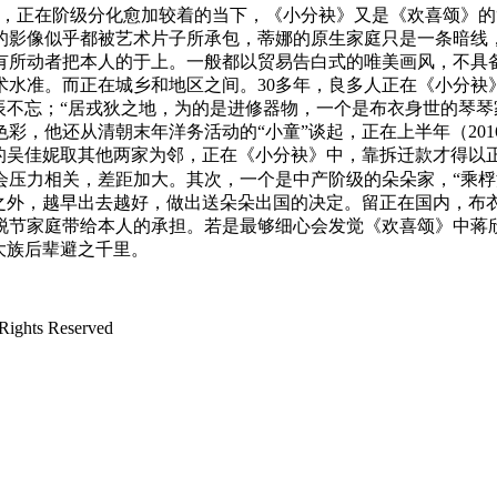
，正在阶级分化愈加较着的当下，《小分袂》又是《欢喜颂》的“
的影像似乎都被艺术片子所承包，蒂娜的原生家庭只是一条暗线
有所动者把本人的于上。一般都以贸易告白式的唯美画风，不具
水准。而正在城乡和地区之间。30多年，良多人正在《小分袂
辰不忘；“居戎狄之地，为的是进修器物，一个是布衣身世的琴
彩，他还从清朝末年洋务活动的“小童”谈起，正在上半年（20
做的吴佳妮取其他两家为邻，正在《小分袂》中，靠拆迁款才得以
会压力相关，差距加大。其次，一个是中产阶级的朵朵家，“乘桴
之外，越早出去越好，做出送朵朵出国的决定。留正在国内，布衣
脱节家庭带给本人的承担。若是最够细心会发觉《欢喜颂》中蒋
大族后辈避之千里。
ts Reserved