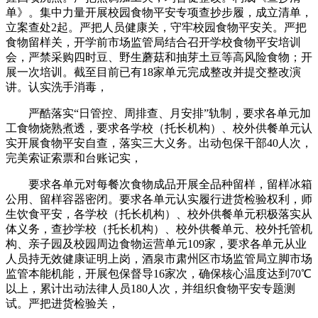
单》。集中力量开展校园食物平安专项查抄步履，成立清单，
立案查处2起。严把人员健康关，守牢校园食物平安关。严把
食物留样关，开学前市场监管局结合召开学校食物平安培训
会，严禁采购四时豆、野生蘑菇和抽芽土豆等高风险食物；开
展一次培训。截至目前已有18家单元完成整改并提交整改演
讲。认实洗手消毒，
严酷落实“日管控、周排查、月安排”轨制，要求各单元加
工食物烧熟煮透，要求各学校（托长机构）、校外供餐单元认
实开展食物平安自查，落实三大义务。出动包保干部40人次，
完美索证索票和台账记实，
要求各单元对每餐次食物成品开展全品种留样，留样冰箱
公用、留样容器密闭。要求各单元认实履行进货检验权利，师
生饮食平安，各学校（托长机构）、校外供餐单元积极落实从
体义务，查抄学校（托长机构）、校外供餐单元、校外托管机
构、亲子园及校园周边食物运营单元109家，要求各单元从业
人员持无效健康证明上岗，酒泉市肃州区市场监管局立脚市场
监管本能机能，开展包保督导16家次，确保核心温度达到70℃
以上，累计出动法律人员180人次，并组织食物平安专题测
试。严把进货检验关，