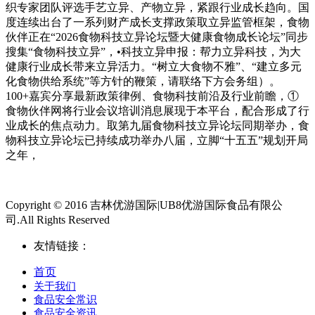
织专家团队评选手艺立异、产物立异，紧跟行业成长趋向。国
度连续出台了一系列财产成长支撑政策取立异监管框架，食物
伙伴正在“2026食物科技立异论坛暨大健康食物成长论坛”同步
搜集“食物科技立异”，•科技立异申报：帮力立异科技，为大
健康行业成长带来立异活力。“树立大食物不雅”、“建立多元
化食物供给系统”等方针的鞭策，请联络下方会务组）。
100+嘉宾分享最新政策律例、食物科技前沿及行业前瞻，①
食物伙伴网将行业会议培训消息展现于本平台，配合形成了行
业成长的焦点动力。取第九届食物科技立异论坛同期举办，食
物科技立异论坛已持续成功举办八届，立脚“十五五”规划开局
之年，
Copyright © 2016 吉林优游国际|UB8优游国际食品有限公
司.All Rights Reserved
友情链接：
首页
关于我们
食品安全常识
食品安全资讯