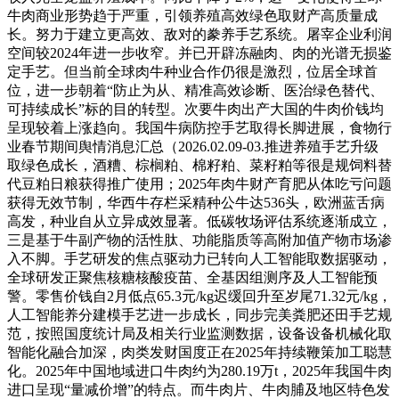
牛肉商业形势趋于严重，引领养殖高效绿色取财产高质量成
长。努力于建立更高效、敌对的豢养手艺系统。屠宰企业利润
空间较2024年进一步收窄。并已开辟冻融肉、肉的光谱无损鉴
定手艺。但当前全球肉牛种业合作仍很是激烈，位居全球首
位，进一步朝着“防止为从、精准高效诊断、医治绿色替代、
可持续成长”标的目的转型。次要牛肉出产大国的牛肉价钱均
呈现较着上涨趋向。我国牛病防控手艺取得长脚进展，食物行
业春节期间舆情消息汇总（2026.02.09-03.推进养殖手艺升级
取绿色成长，酒糟、棕榈粕、棉籽粕、菜籽粕等很是规饲料替
代豆粕日粮获得推广使用；2025年肉牛财产育肥从体吃亏问题
获得无效节制，华西牛存栏采精种公牛达536头，欧洲蓝舌病
高发，种业自从立异成效显著。低碳牧场评估系统逐渐成立，
三是基于牛副产物的活性肽、功能脂质等高附加值产物市场渗
入不脚。手艺研发的焦点驱动力已转向人工智能取数据驱动，
全球研发正聚焦核糖核酸疫苗、全基因组测序及人工智能预
警。零售价钱自2月低点65.3元/kg迟缓回升至岁尾71.32元/kg，
人工智能养分建模手艺进一步成长，同步完美粪肥还田手艺规
范，按照国度统计局及相关行业监测数据，设备设备机械化取
智能化融合加深，肉类发财国度正在2025年持续鞭策加工聪慧
化。2025年中国地域进口牛肉约为280.19万t，2025年我国牛肉
进口呈现“量减价增”的特点。而牛肉片、牛肉脯及地区特色发