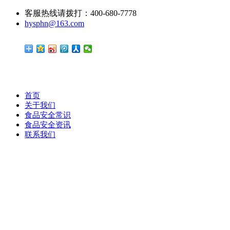
客服热线请拨打：400-680-7778
hysphn@163.com
首页
关于我们
食品安全常识
食品安全资讯
联系我们