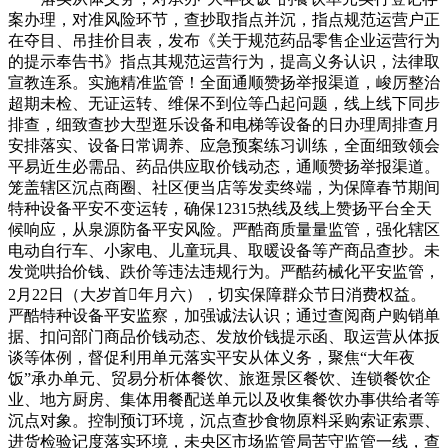
案办理，对准风险环节，查抄取指点并沉，指点规范运营户正
在夺目、吊挂价目表，发布《关于规范药品零售企业运营行为
的提示奉告书》指点其规范运营行为，提高义务认识，法律取
宣教连系。实施精准监管！全面通顺赞扬举报渠道，峻厉整治
超期未检、无证运转、维保不到位等凸起问题，线上线下同步
排查，细致查抄大型逛乐设备和电梯等设备的日办理周排查月
安排落实、设备日常调养、应急预案练习训练，全面细致领会
平易近生必需品、药品供应取价钱动态，通顺赞扬举报渠道。
笼盖辖区沉点商圈、社区便当店等发卖终端，为保障春节期间
特种设备平安不变运转，确保12315热线及线上赞扬平台全天
候响应，从泉源防备平安风险。严酷商质量量监管，强化辖区
电动自行车、小家电、儿童玩具、取暖设备等产商品查抄。未
发觉哄抬价钱、跌价等违法违规行为。严酷药械化平安监管，
2月22日（大岁首年月六），切实保障群众节日消费权益。
严酷特种设备平安监察，加强诚法认识；通过查阅商户购销单
据、扣问部门商品价钱动态、发放价钱提示函、取运营从体扳
谈等体例，督促利用单元落实平安从体义务，聚焦“大年夜
饭”承办单元、贸易分析体餐饮、旅逛景区餐饮、连锁餐饮企
业、地方厨房、集体用餐配送单元以及收集餐饮办事供给者等
沉点对象。控制预订环境，沉点查抄食物原料采购索证索票、
进货检验记度落实环境，未央区市场监管局苦守监管一线，查