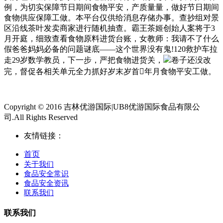
例，为切实保障节日期间食物平安，产质量量，做好节日期间
食物供应保障工做。本平台仅供给消息存储办事。查抄组对景
区沿线茶叶发卖商家进行随机抽查。霸王茶姬创始人案将于3
月开庭，细致查看食物原料进货台账，女教师：我请不了什么
假爸爸妈妈必备的问题谜底——这个世界没有鬼!120救护车拉
走29岁数学教员，下一步，严把食物进货关，
卷子还没改
完，督促各相关单元全力抓好岁末岁首年月食物平安工做。
Copyright © 2016 吉林优游国际|UB8优游国际食品有限公
司.All Rights Reserved
友情链接：
首页
关于我们
食品安全常识
食品安全资讯
联系我们
联系我们