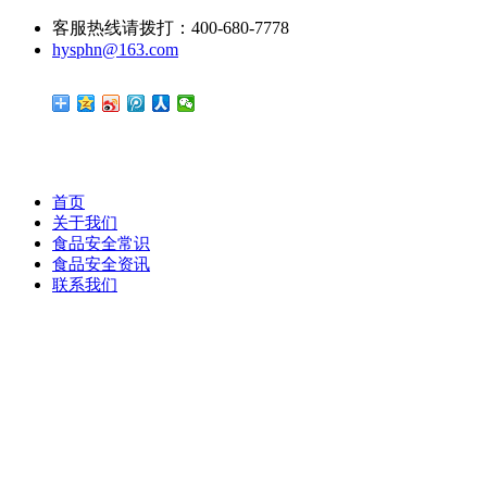
客服热线请拨打：400-680-7778
hysphn@163.com
首页
关于我们
食品安全常识
食品安全资讯
联系我们