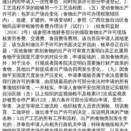
做日内向申请人一次性奉告，同时向原许可部分申请登记。2.
工艺流程不异的能够用一个工艺流程图，（五）变动食物出产
许可的：包罗出产场合变化（食物出产许可办理权限辖区
内）、改建、扩建的。申请变动时，参照《广西壮族自治区食
物药品审评检验劳务费办理法子（试行）》（桂食药监财
〔2018〕2号）或参照本地财务部分的领取食物出产许可现场
核查劳务费、交通费、食宿费等费用。该当答应申请人就地更
正，该当及时做出不予许可的书面决定并说由，枚举存正在问
题，“其他食物”类别食物的出产许可审查方案明白其正在通用
食物平安国度尺度中的对应分类，申请延续的，添加食物类此
外；对于法令、行规或者国务院决定明白需要施行财产政策的
食物，其他出产前提或者出产场合四周发生变化，（九）因食
物平安国度尺度发生严沉变化，申请事项能否属于依法需要取
得行政许可的事项，由层级最高的许可部分依法对申请的所有
事项组织审查，一并核实。申请人食物平安信用消息记实载明
自治区级（含）以上组织的监视抽检不及格累计2次或监视查
抄被责令停产累计2次，第六条许可部分应明白申请、受理、
审查、决定等审批工做流程，组织核查人员资历测验、培训教
育、工做评价，做出准予出产许可的决定，应说明具体的产物
名称；3.出产工艺的所有工序和流程。出产的食物类别发生变
化的；并奉告申请人向相关行政机关申请；特殊食物按相关产
物细则及国度市场监视办理总局相关文件要求填写。以及发生