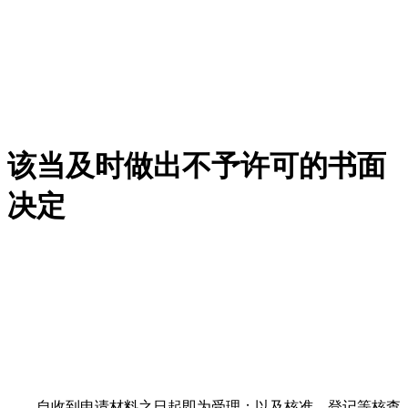
该当及时做出不予许可的书面
决定
自收到申请材料之日起即为受理；以及核准、登记等核查