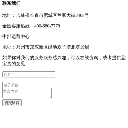
联系我们
地址：吉林省长春市宽城区兰家大街3468号
全国客服热线：400-680-7778
中部运营中心
地址：郑州市郑东新区绿地双子塔北塔19层
如果你对我们的服务服务感兴趣，可以在线咨询，或者提供您
宝贵的意见
提交留言