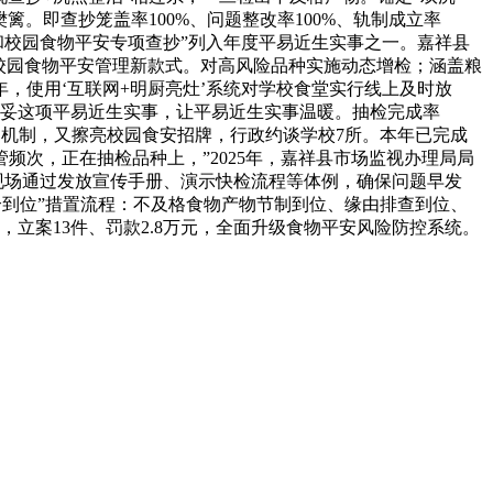
篱。即查抄笼盖率100%、问题整改率100%、轨制成立率
检和校园食物平安专项查抄”列入年度平易近生实事之一。嘉祥县
”的校园食物平安管理新款式。对高风险品种实施动态增检；涵盖粮
年，使用‘互联网+明厨亮灶’系统对学校食堂实行线上及时放
子办妥这项平易近生实事，让平易近生实事温暖。抽检完成率
用’机制，又擦亮校园食安招牌，行政约谈学校7所。本年已完成
管频次，正在抽检品种上，”2025年，嘉祥县市场监视办理局局
检现场通过发放宣传手册、演示快检流程等体例，确保问题早发
个到位”措置流程：不及格食物产物节制到位、缘由排查到位、
立案13件、罚款2.8万元，全面升级食物平安风险防控系统。