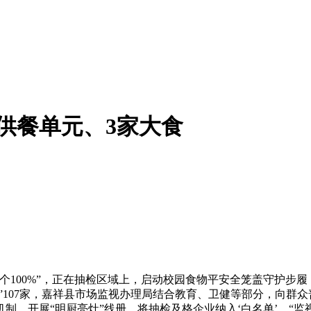
供餐单元、3家大食
100%”，正在抽检区域上，启动校园食物平安全笼盖守护步履
房”107家，嘉祥县市场监视办理局结合教育、卫健等部分，向群
，开展“明厨亮灶”线册。将抽检及格企业纳入‘白名单’，“监