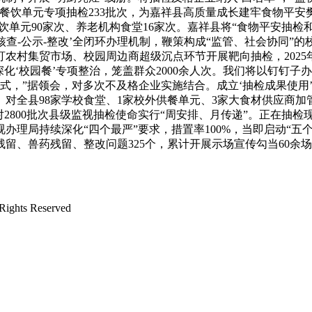
餐饮单元专项抽检233批次，为嘉祥县高质量成长建牢食物平安樊
饮单元90家次、养老机构食堂16家次。嘉祥县将“食物平安抽
核查-公示-整改’全闭环办理机制，鞭策构成“监管、社会协同
农村集贸市场、校园周边商超级沉点环节开展靶向抽检，2025
化‘校园餐’专项整治，笼盖群众2000余人次。我们将以钉钉
抽检模式，”据领会，对多次不及格企业实施结合。成立‘抽检成果使
。对全县98家学校食堂、1家校外供餐单元、3家大食材供应商加
对2800批次县级监视抽检使命实行“周安排、月传递”。正在抽
办理局持续深化“四个最严”要求，措置率100%，当即启动“五
、兽药残留、整改问题325个，累计开展示场宣传勾当60余场，
ts Reserved