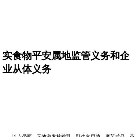
实食物平安属地监管义务和企
业从体义务
以点带面，无效激发核桃乳、野生食用菌、魔芋成品、茶