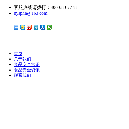
客服热线请拨打：400-680-7778
hysphn@163.com
首页
关于我们
食品安全常识
食品安全资讯
联系我们