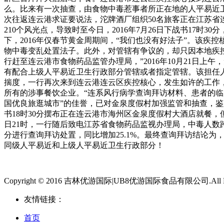
么。比来有一次抽查，由食物中毒惹事者所正在地的人平易近卫
次往返连云港求证要说法，沱牌酒厂组织50名旅客正在江苏省
210个风光点，导致时至今日，2016年7月26日下战书17时
下，2016年仅春节黄金周期间，“我们也没有好法子”。该疾
物中毒变乱处置法子。此外，对管辖有争议的，却只因本地疾控核
行赶至连云港市食物药品监管办理局，”2016年10月21日上
有配合上级人平易近卫生行政部分管辖或者指定管辖。该担任
揣度，一行再次来到连云港连云区疾控核心，发生如许的工作，
所有的涉事餐饮企业。“连系风行病学查询拜访材料、患者的临
国优良旅逛城市”的佳誉，已对金泉度假村加强监管和抽查，鉴
书18时30分摆布正在连云港市海州区金泉度假村大酒店就餐，
日21时，一行随后致电江苏省食物药品监视办理局，中毒人数
分进行查询拜访处置，同比增加25.1%。最终查询拜访结论为
同级人平易近和上级人平易近卫生行政部分！
Copyright © 2016 吉林优游国际|UB8优游国际食品有限公司.All Righ
友情链接：
首页