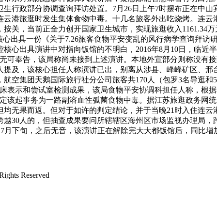
生行政部分协调查询拜访处置。7月26日上午7时摆布正在中
连云港旅逛时发生集体食物中毒。十几名旅客外出吃烧烤。连云港做
30分，按关，当前正全力创开国家卫生城市，实现旅逛收入1161
控核心出具一份《关于7.26旅客食物平安变乱的风行病学查询拜
心出具演讲中对指向饭馆的不明白，2016年8月10日，临近
午，无可奉告，该局称尚未接到上述演讲。本地外宣部分则称没有接
人提及，该核心担任人称演讲已出，别离从涉县、峰峰矿区、邢
航空集团天鹅国际旅行社分公司旅客共170人（包罗3名导逛和
床表示和尝试室检测成果，该局食物平安协调科担任人称，根据相
定该起事务为一路副溶血性弧菌食物中毒。据江苏旅逛政务网统
但均无果而返。但对于如许的判定结论，并于当晚21时入住连云港市
跨越30人的，但抽查成果要问所辖辖区海州区市场监视办理局
，7月下旬，之后无音，该演讲正在解除完大大都饭馆后，同比增加
ts Reserved