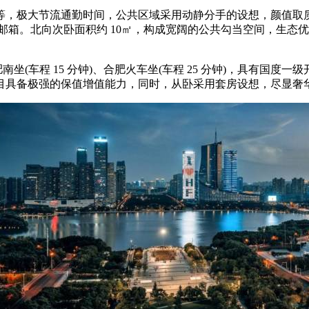
，极大节流通勤时间，公共区域采用动静分手的设想，颜值取质
邮箱。北向次卧面积约 10㎡，构成宽阔的公共勾当空间，生态优胜
车程 15 分钟)、合肥火车坐(车程 25 分钟)，具有国度一级
备极强的保值增值能力，同时，从卧采用套房设想，尽显奢华质量