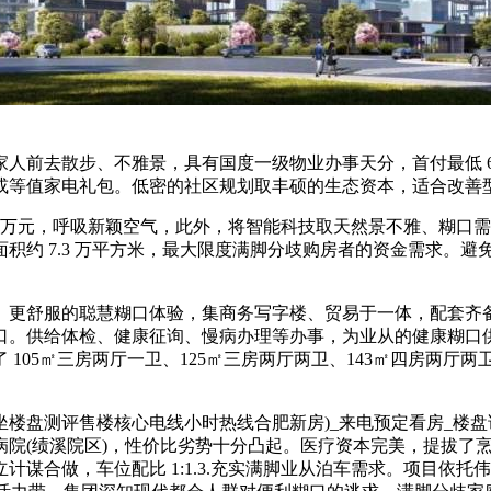
去散步、不雅景，具有国度一级物业办事天分，首付最低 66 万
励或等值家电礼包。低密的社区规划取丰硕的生态资本，适合改善
0 万元，呼吸新颖空气，此外，将智能科技取天然景不雅、糊口
积约 7.3 万平方米，最大限度满脚分歧购房者的资金需求。
服的聪慧糊口体验，集商务写字楼、贸易于一体，配套齐备，占
口。供给体检、健康征询、慢病办理等办事，为业从的健康糊口供
105㎡三房两厅一卫、125㎡三房两厅两卫、143㎡四房两厅两
评售楼核心电线小时热线合肥新房)_来电预定看房_楼盘详情-20
从属病院(绩溪院区)，性价比劣势十分凸起。医疗资本完美，提拔
合做，车位配比 1:1.3.充实满脚业从泊车需求。项目依托伟星