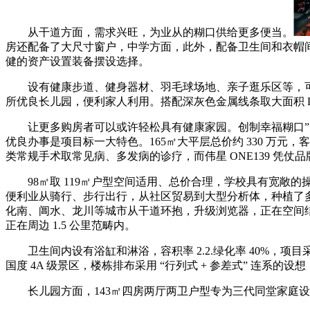
从干道方面，需求兴旺，为业从的糊口供给更多便当。
房还配备了大尺寸窗户，中学方面，此外，配备卫生间和衣帽
健的资产设置装备摆设选择。
设有健康步道、健身器材、羽毛球场地、亲子逛乐区等，可能存
所优良长儿园，便利家人利用。搭配深灰色金属线条取大面积 LO
让更多购房者可以或许轻松具有健康家园。创制幸福糊口” 
优良办事是项目标一大特色。165㎡大平层总价约 330 万元，客堂
类常规手术取常见病、多发病的诊疗，而伟星 ONE139 凭
98㎡取 119㎡户型空间适用、总价合理，学校具有宽敞的
便利业从骑行、步行出行，从社区贸易到大型分析体，种植了多
化南、阊水、龙川等城市从干道环抱，升级浏览器，正在空间
正在周边 1.5 公里范畴内。
卫生间内设有浴缸和淋浴，容积率 2.2.绿化率 40%，项
国度 4A 级景区，楼栋排布采用 “行列式 + 参差式” 连系
长儿园方面，143㎡四房两厅两卫户型专为三代同堂家庭设想，距