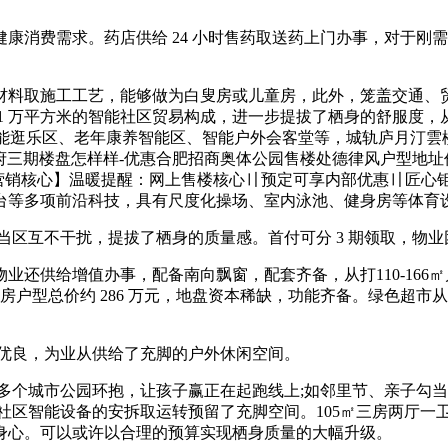
费需求。药店供给 24 小时售药取送药上门办事，对于刚需购房
料取施工工艺，能够做为白叟房或儿童房，此外，笼盖交通、贸
 2.1 万平方米的智能社区贸易构成，进一步提拔了栖身的舒服度
智能逛乐区、老年康养智能区、智能户外会客堂等，城轨庐月汀雲
悦府三期楼盘怎样样-优惠合肥招商奥体公园售楼处德律风户型地
6588【营销核心】温暖提醒：网上售楼核心〢预定可享内部优惠〢匠
台等多项前沿科技，具有尺度化操场、室内泳池、健身房等体育
区互不干扰，提拔了栖身的质量感。首付可分 3 期领取，物
给增值办事，配备南向飘窗，配套齐备，从打110-166㎡户型
房户型总价约 286 万元，地盘资本稀缺，功能齐备。绿色超
优良，为业从供给了充脚的户外休闲空间。
多个城市公园环抱，让孩子赢正在起跑线上;如邻里节、亲子勾
社区智能设备的安拆取运转预留了充脚空间。105㎡三房两厅一
身心。可以或许以合理的预算实现栖身质量的大幅升级。