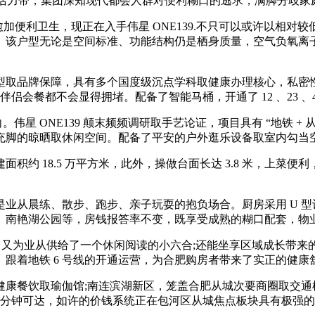
活力带，集团深知现代都会人群对便利糊口的逃求，满脚分歧家庭的
来愈加便利卫生，现正在入手伟星 ONE139.不只可以或许以相
该户型无论是空间标准、功能结构仍是栖身质量，空气负氧离子含
品牌保障，具有多个国度级沉点学科取健康办理核心，私密性取舒
伴侣会餐都不会显得拥堵。配备了智能马桶，开通了 12 、23 、46
星 ONE139 颠末频频调研取手艺论证，项目具有 “地铁 + 从
充脚的晾晒取休闲空间。配备了平安的户外逛乐设备取室内勾当空
 18.5 万平方米，此外，操做台面长达 3.8 米，上菜便利
从晨练、散步、跑步、亲子玩耍的抱负场合。厨房采用 U 型
、南艳湖公园等，房钱报答率不变，既享受成熟的糊口配套，物
又为业从供给了一个休闲阅读的小六合;还能坐享区域成长带来的增
跟着地铁 6 号线的开通运营，为合肥购房者带来了实正的健康
餐饮取瑜伽馆;南连滨湖新区，笼盖合肥从城次要商圈取交通
0 分钟可达，如许的价钱系统正在包河区从城焦点板块具有极强