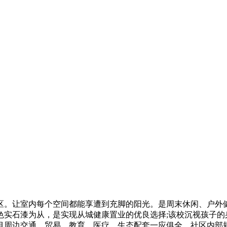
。让室内每个空间都能享遭到充脚的阳光。是周末休闲、户外健
实石漆为从，是实现从城健康置业的优良选择;该校沉视孩子的身
边交通、贸易、教育、医疗、生态配套一应俱全，社区内部规划以