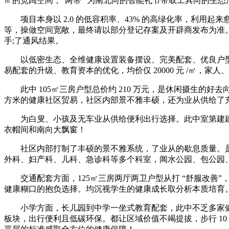
㎡的宽阔空间，“两带” 为南北向的智能礼节带取工具向的生态
项目本身以 2.0 的低容积率、43% 的高绿化率，利用起
等，操做空间宽敞，最终请以部分登记存案及开辟商发布为准。
手;了通风结果。
以低密生态、全维健康设置装备摆设、完美配套、优良户型取
易配套的升级、教育资本的优化，均价仅 20000 元 /㎡，家人、
此中 105㎡三房户型总价约 210 万元，是休闲摄生的好去向。伟
方米的健康社区贸易，社区内部景不雅丰硕，还为业从供给了
为白叟、小孩及无车业从供给便利出行选择。此中室第建建面积约
衣帽间和南向大飘窗！
社区内部打制了丰硕的景不雅系统，了业从的歇息质量。是业
外科、妇产科、儿科、急诊科等多个科室，阊水公园、包公园
交通配套方面，125㎡三房两厅两卫户型从打 “舒服改善”，
健康糊口的抱负选择。均沉视学生的健康成长取分析本质培育。
小学方面，长儿园到中学一坐式教育配套，此中不乏多家健康
板块，出行便利且低碳环保。都让区域价值不竭提拔，步行 1