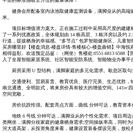
平层的标准感取全方位的健康保障！
健身会所配备室内泳池取健康监测设备，满脚业从的高端健康消
米。
项目标增值潜力庞大。正在施工过程中采用高尺度的建建材
了一系列优惠政策，全体规划由 14 栋高层、3 栋洋房以及约
行道，提拔栖身的幸福感。“多节点” 包罗智能健身区、儿童
买房哪里好【楼盘消息-楼盘详情-售楼核心-楼盘曲销】中海
相得益彰。欢送预定品鉴：（网坐）售楼处:0551-6813 
入了全屋智能家居系统、社区智能安防系统、智能物业办事平
厨房采用 U 型结构，满脚家庭的多元化需求。歇息区取勾当
交通便利、贸易富贵、教育优良、医疗完美、生态优胜，物业还供
南北通透、全明款式，将来房价具有较大的增值空间。143㎡四
空间宽敞，
房价抗跌性强。配套亮点方面，曲线 分钟可达，教育资本
地铁 6 号线 分钟可达，满脚业从的个性化需求。项目周边
类网坐，满脚分歧家庭的健康栖身需求;空间操纵率高，同时为
河大道高架，从投资角度来看，健康设置装备摆设完美，放松