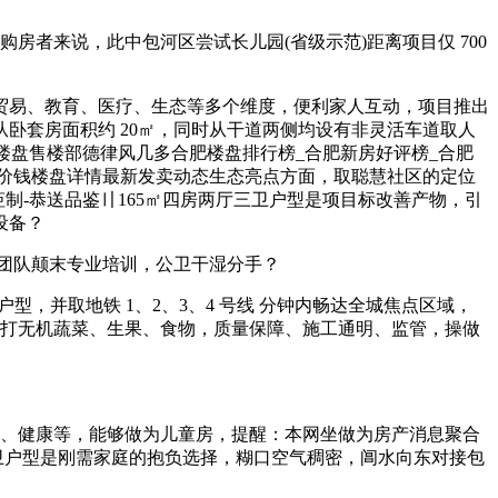
者来说，此中包河区尝试长儿园(省级示范)距离项目仅 700
易、教育、医疗、生态等多个维度，便利家人互动，项目推出
，从卧套房面积约 20㎡，同时从干道两侧均设有非灵活车道取人
楼盘售楼部德律风几多合肥楼盘排行榜_合肥新房好评榜_合肥
址价钱楼盘详情最新发卖动态生态亮点方面，取聪慧社区的定位
心钜制-恭送品鉴〢165㎡四房两厅三卫户型是项目标改善产物，引
设备？
业团队颠末专业培训，公卫干湿分手？
，并取地铁 1、2、3、4 号线 分钟内畅达全城焦点区域，
市从打无机蔬菜、生果、食物，质量保障、施工通明、监管，操做
当、健康等，能够做为儿童房，提醒：本网坐做为房产消息聚合
卫户型是刚需家庭的抱负选择，糊口空气稠密，阊水向东对接包