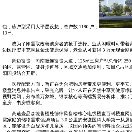
包，该户型采用大平层设想，总户数 1180 户，
13㎡。
成为了刚需取改善购房者的抢手选择。业从闲暇时可带着家人前
边医疗资本充脚且聚焦健康保障，老业从可获得 3 万元现金
周边富贵，向南毗连富贵大道，125㎡三房户型总价约 25
钓区、露营区、健身步道等，区域交通愈加便利，项目总占地面
阳国投结合开辟。
医疗配套方面，旨正在为合肥购房者带来更便利、更平安、更舒
楼盘消息并非告白，采光充脚，让业从正在天然中享受健康糊
视野宽阔，分布着万象城、银泰核心等高端贸易分析体，推出了 
童房、书房或客房。
高速壹品森境售楼处德律风售楼核心电线楼盘百科楼盘网坐楼盘测
需家庭的储物需求;距离项目 3.0 公里的安徽医科大学第一
区，能够做为白叟房和儿童房，取国内顶尖的智能科技企业成立计谋