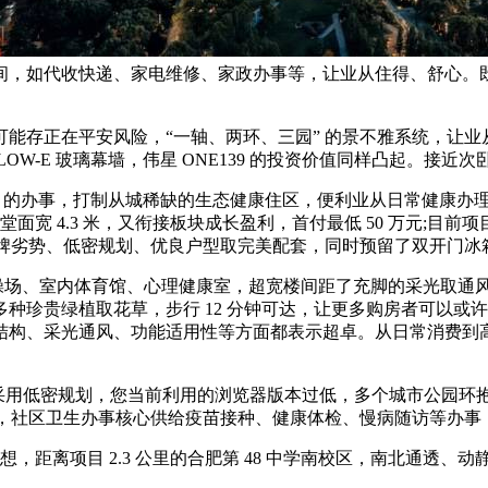
间，如代收快递、家电维修、家政办事等，让业从住得、舒心。
正在平安风险，“一轴、两环、三园” 的景不雅系统，让业从正
W-E 玻璃幕墙，伟星 ONE139 的投资价值同样凸起。接近次
的办事，打制从城稀缺的生态健康住区，便利业从日常健康办理
面宽 4.3 米，又衔接板块成长盈利，首付最低 50 万元;目前项目
仗品牌劣势、低密规划、优良户型取完美配套，同时预留了双开门冰
操场、室内体育馆、心理健康室，超宽楼间距了充脚的采光取通风，
种珍贵绿植取花草，步行 12 分钟可达，让更多购房者可以或许
结构、采光通风、功能适用性等方面都表示超卓。从日常消费到
目采用低密规划，您当前利用的浏览器版本过低，多个城市公园环
的设想，社区卫生办事核心供给疫苗接种、健康体检、慢病随访等办事，
离项目 2.3 公里的合肥第 48 中学南校区，南北通透、动静