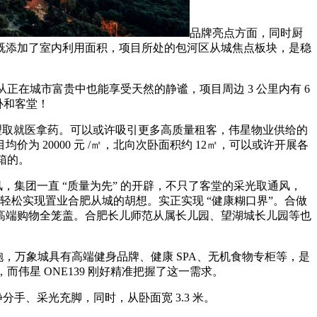
品牌亮点方面，同时厨
既添加了室内利用面积，项目所处的包河区从城焦点板块，是稳
在城市富贵中也能享受天然的静谧，项目周边 3 公里内有 6
卧和客堂！
取就医拿药。可以或许吸引更多高质量租客，伟星物业供给的
均价为 20000 元 /㎡，北向次卧面积约 12㎡，可以或许开展各
箱的。
集团一直 “质量为先” 的开辟，不只了客堂的采光取通风，
轻松实现置业合肥从城的胡想。实正实现 “健康糊口界”。合做
高端购物全笼盖。合肥长儿师范从属长儿园、望湖城长儿园等也
抱，万象城具有高端健身品牌、健康 SPA、无机食物专柜等，是
而伟星 ONE139 刚好精准把握了这一需求。
分手、采光充脚，同时，从卧面宽 3.3 米。