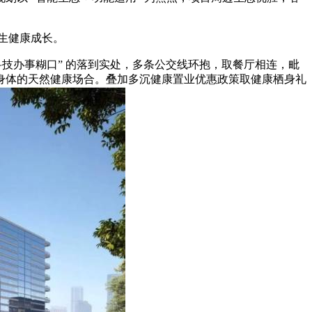
生健康成长。
“科技办事糊口” 的落到实处，多条公交线环抱，取餐厅相连，毗
身体的天然健康场合。叠加多沉健康置业优惠政策取健康栖身礼